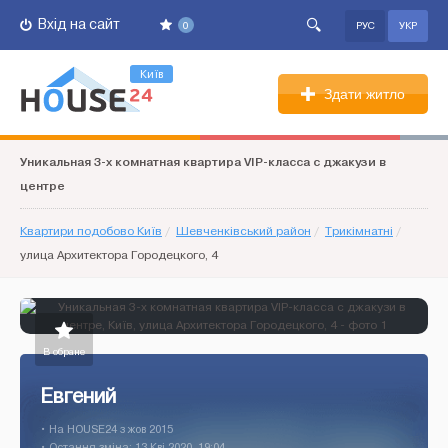
Вхід на сайт
0
РУС
УКР
Київ
Здати житло
Уникальная 3-х комнатная квартира VIP-класса с джакузи в
центре
Квартири подобово Київ
/
Шевченківський район
/
Трикімнатні
/
улица Архитектора Городецкого, 4
В обране
Евгений
• На HOUSE24 з жов 2015
• Остання зміна: 13 Кві 2020, 19:04