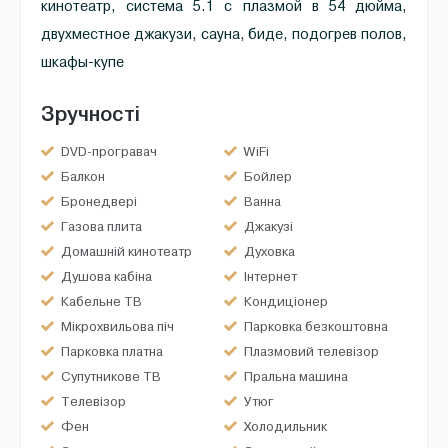
кинотеатр, система 5.1 с плазмой в 54 дюйма,
двухместное джакузи, сауна, биде, подогрев полов,
шкафы-купе
Зручності
DVD-програвач
WiFi
Балкон
Бойлер
Бронедвері
Ванна
Газова плита
Джакузі
Домашній кинотеатр
Духовка
Душова кабіна
Інтернет
Кабельне ТВ
Кондиціонер
Мікрохвильова піч
Парковка безкоштовна
Парковка платна
Плазмовий телевізор
Супутникове ТВ
Пральна машина
Телевізор
Утюг
Фен
Холодильник