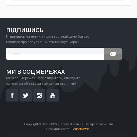
ПІДПИШИСЬ
Підпишись на новини - для вас знайдено багато
цікавого про популярні міста на карті України
МИ В СОЦМЕРЕЖАХ
Ми в соцмережах - приєднуйтесь, слідкуйте
за новими об'єктами і цікавими статтями!
Copyright © 2015-2026 | House24.com.ua. Всі права захищені
Создание сайта
Perfecto Web