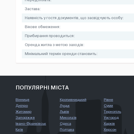
Передоплата:
Застава:
Наявність у гостя документів, що засвідчують особу:
Вікове обмеження:
Прибирання проводиться:
Оренда житла з метою заходів:
Мінімальний термін оренди становить:
ПОПУЛЯРНІ МІСТА
Вінниця
Кропивницький
Рівне
Дніпро
Луцьк
Суми
Житомир
Львів
Тернопіль
Запоріжжя
Миколаїв
Ужгород
Івано-Франківськ
Одеса
Харків
Київ
Полтава
Херсон