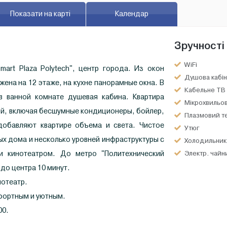
Показати на карті
Календар
Зручності
WiFi
art Plaza Polytech", центр города. Из окон
Душова кабін
жена на 12 этаже, на кухне панорамные окна. В
Кабельне ТВ
 в ванной комнате душевая кабина. Квартира
Мікрохвильов
ой, включая бесшумные кондиционеры, бойлер,
Плазмовий т
добавляют квартире объема и света. Чистое
Утюг
ых дома и несколько уровней инфраструктуры с
Холодильник
и кинотеатром. До метро "Политехнический
Электр. чайн
 до центра 10 минут.
нотеатр.
мфортным и уютным.
00.