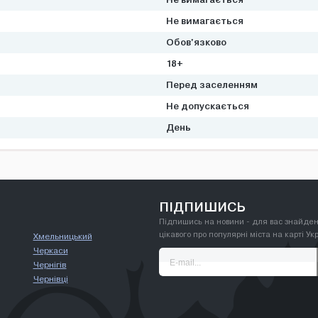
Не вимагається
Обов'язково
18+
Перед заселенням
Не допускається
День
ПІДПИШИСЬ
Підпишись на новини - для вас знайден
цікавого про популярні міста на карті Ук
Хмельницький
Черкаси
Чернігів
Чернівці