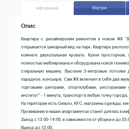
Відгуки
Iнфо
рмація
Oпис
Квартира с дизайнерским ремонтом в новом ЖК "Sm
открывается шикарный вид на парк. Квартира располо
комнате двухспальная кровать. Кухня просторная,
полностью меблирована и оборудована новой техник
стиральную машину. Высокие 3-метровые потолки 
парадное, консьерж. Сам ЖК включает в себя два жил
торговыми центрами, спортклубами, ресторанами 
институт" - 1 минута, транспорт в любую точку города,
На територии есть Сильпо, KFC, магазины одежды, ки
Проживание в наших апартаментах станет для вас ко
Заезд с 13:00-14:00, в зависимости от уборки и до 23:
Выезд до 12:00.