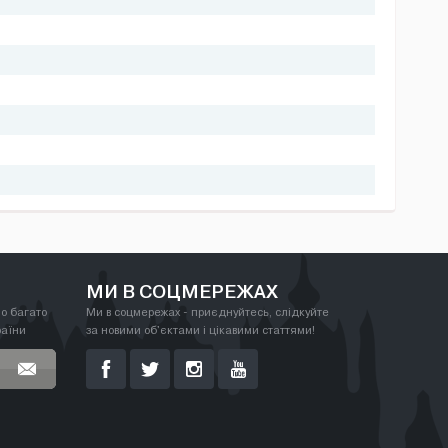
МИ В СОЦМЕРЕЖАХ
о багато
Ми в соцмережах - приєднуйтесь, слідкуйте
раїни
за новими об'єктами і цікавими статтями!