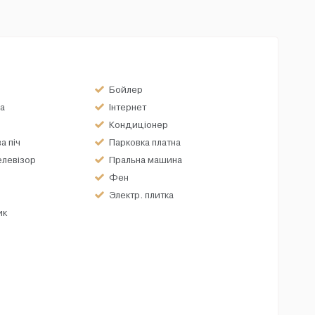
Бойлер
а
Інтернет
Кондиціонер
а піч
Парковка платна
елевізор
Пральна машина
Фен
Электр. плитка
ик