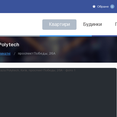
Обране
0
Квартири
Будинки
Polytech
мнатні
/
проспект Победы, 26А