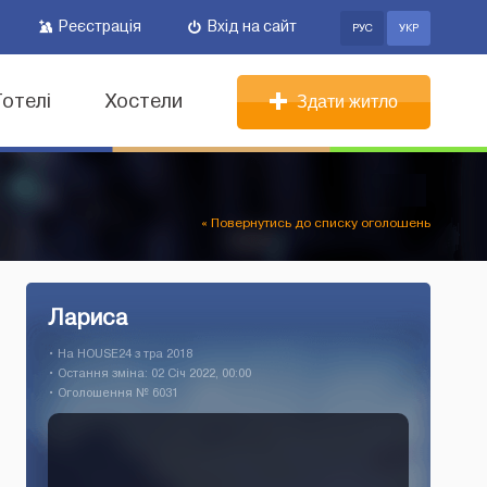
Реєстрація
Вхід на сайт
РУС
УКР
Готелі
Хостели
Здати житло
« Повернутись до списку оголошень
Лариса
• На HOUSE24 з тра 2018
• Остання зміна: 02 Січ 2022, 00:00
• Оголошення № 6031