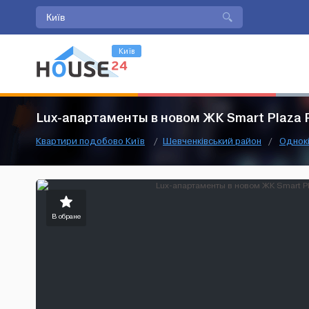
Київ
Lux-апартаменты в новом ЖК Smart Plaza 
Квартири подобово Київ
/
Шевченківський район
/
Однокі
В обране