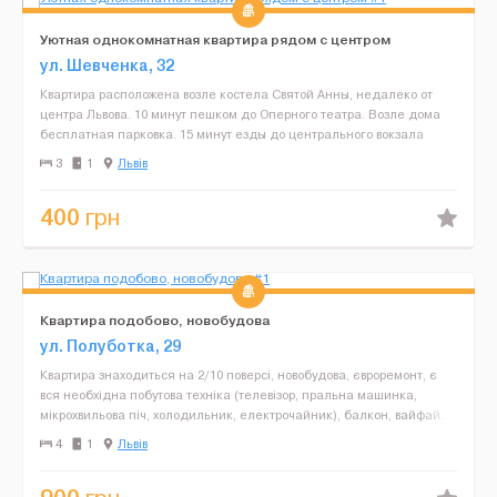
Уютная однокомнатная квартира рядом с центром
ул. Шевченка, 32
Квартира расположена возле костела Святой Анны, недалеко от
центра Львова. 10 минут пешком до Оперного театра. Возле дома
бесплатная парковка. 15 минут езды до центрального вокзала
Львова. Квартира расположена на 4 этаже. Есть отд...
3
1
Львів
400
грн
Квартира подобово, новобудова
ул. Полуботка, 29
Квартира знаходиться на 2/10 поверсі, новобудова, євроремонт, є
вся необхідна побутова техніка (телевізор, пральна машинка,
мікрохвильова піч, холодильник, електрочайник), балкон, вайфай.
В квартирі можуть розміститись до 4 ...
4
1
Львів