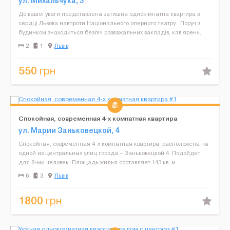
ул. Михальчука, 3
До вашої уваги представлена затишна однокімнатна квартира в
сердці Львова навпроти Національного оперного театру. Поруч з
будинком знаходиться безліч розважальних закладів, кав‘ярень,
ресторанів, музеїв, 3 хвилини до М...
2
1
Львів
550
грн
Спокойная, современная 4-х комнатная квартира
ул. Марии Заньковецкой, 4
Спокойная, современная 4-х комнатная квартира, расположена на
одной из центральных улиц города – Заньковецкой 4. Подойдет
для 8-ми человек. Площадь жилья составляет 143 кв. м.
Расположение очень выгодное, рядом основные дост...
6
3
Львів
1800
грн