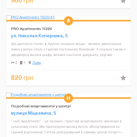
900
грн
PRO Apartments 11220
ул. Николая Коперника, 5
Що доступно гостю: ● Зручне спальне місце - велике двоспальне
ліжко у ретро-стилі з гарною постільною білизною. У спальні також є
дводверна висока шафа, велике настінне дзеркало, кругове
освітлення, світлий інтер'єр, який візуаль...
2
1
Львів
820
грн
Подобові апартаменти у центрі
вулиця Міцкевича, 5
"Jam Apartments" - це затишні і просторі апартаменти, виконані в
сучасному стилі. Ми пропонуємо високу якість обслуговування та
гарний відпочинок! Готель розташований в самому центрі історичної