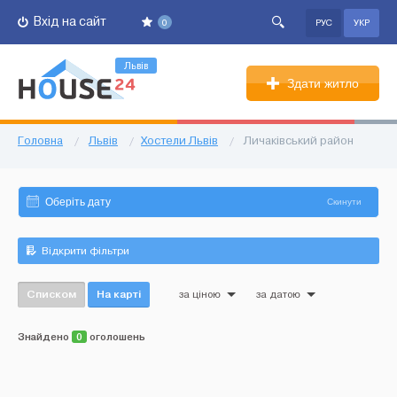
Вхід на сайт
0
РУС
УКР
Львів
Здати житло
Головна
/
Львів
/
Хостели Львів
/
Личаківський район
Скинути
Відкрити фільтри
Списком
На карті
за ціною
за датою
Знайдено
0
оголошень