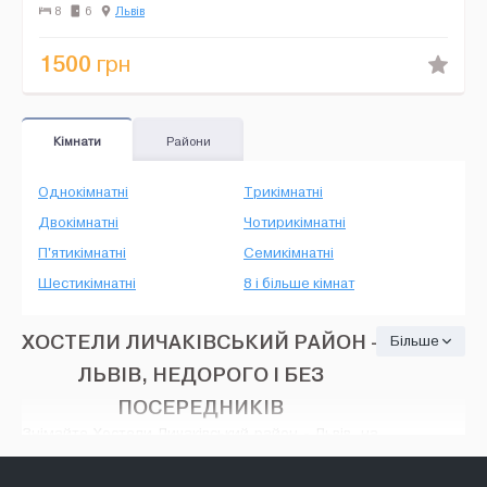
частини міста Львова, у 2 хвилинах п...
8
6
Львів
1500
грн
Кімнати
Райони
Однокімнатні
Трикімнатні
Двокімнатні
Чотирикімнатні
П'ятикімнатні
Семикімнатні
Шестикімнатні
8 і більше кімнат
ХОСТЕЛИ ЛИЧАКІВСЬКИЙ РАЙОН -
Більше
ЛЬВІВ, НЕДОРОГО І БЕЗ
ПОСЕРЕДНИКІВ
Знімайте Хостели Личаківський район - Львів, на
HOUSE24, недорого і без посередників. Тут є
безліч варіантів: різні оголошення про оренду з