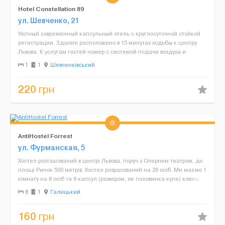
Hotel Constellation 89
ул. Шевченко, 21
Уютный современный капсульный отель с круглосуточной стойкой
регистрации. Здание расположено в 15 минутах ходьбы к центру
Львова. К услугам гостей номер с системой подачи воздуха и
бесплатным Wi-Fi. Каждому предоставляется персона...
1
1
Шевченківський
220
грн
AntiHostel Forrest
ул. Фурманская, 5
Хостел розташований в центрі Львова, поруч з Оперним театром, до
площі Ринок 500 метрів. Хостел розрахований на 26 осіб. Ми маємо 1
кімнату на 8 осіб та 8 капсул (розміром, як половинка купе) кожна
капсула розрахована на 2 людини...
8
1
Галицький
160
грн