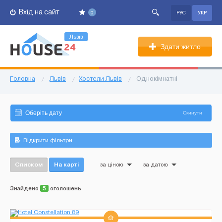
Вхід на сайт
0
РУС
УКР
Львів
Здати житло
Головна
/
Львів
/
Хостели Львів
/
Однокімнатні
Скинути
Відкрити фільтри
Списком
На карті
за ціною
за датою
Знайдено
5
оголошень