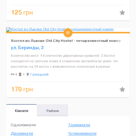
125
грн
Хостел во Львове Оld City Hostel - четырехместный номер
ул. Беринды, 3
Количество мест: 4 Количество двухэтажных кроватей: 2 Хостел
находится на третьем этаже в старинном австрийском доме. Он
рассчитан на 54 места с возможностью поселения в разных
номерах. Наши балконы выходят на центральную площадь...
4
1
Галицький
170
грн
Кімнати
Райони
Однокімнатні
Трикімнатні
Двокімнатні
Чотирикімнатні