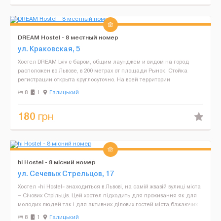
DREAM Hostel - 8 местный номер
ул. Краковская, 5
Хостел DREAM Lviv с баром, общим лаунджем и видом на город
расположен во Львове, в 200 метрах от площади Рынок. Стойка
регистрации открыта круглосуточно. На всей территории
предоставляется бесплатный Wi-Fi. Гости могут самостоятел...
8
1
Галицький
180
грн
hi Hostel - 8 місний номер
ул. Сечевых Стрельцов, 17
Хостел «hi Hostel» знаходиться в Львові, на самій жвавій вулиці міста
– Січових Стрільців. Цей хостел підходить для проживання як для
молодих людей так і для активних ділових гостей міста,бажаючих
заощадити час т...
8
1
Галицький