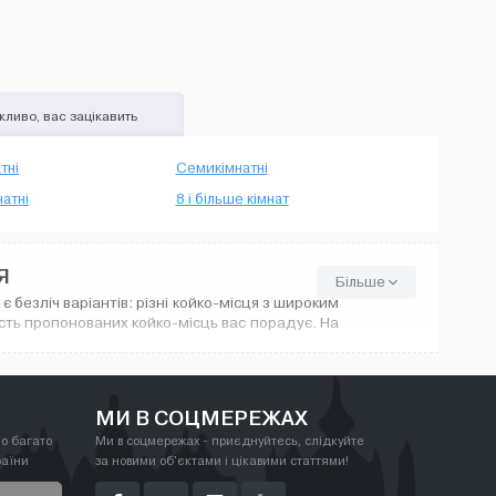
ливо, вас зацікавить
тні
Семикімнатні
атні
8 і більше кімнат
Я
Більше
 безліч варіантів: різні койко-місця з широким
ість пропонованих койко-місць вас порадує. На
МИ В СОЦМЕРЕЖАХ
о багато
Ми в соцмережах - приєднуйтесь, слідкуйте
раїни
за новими об'єктами і цікавими статтями!