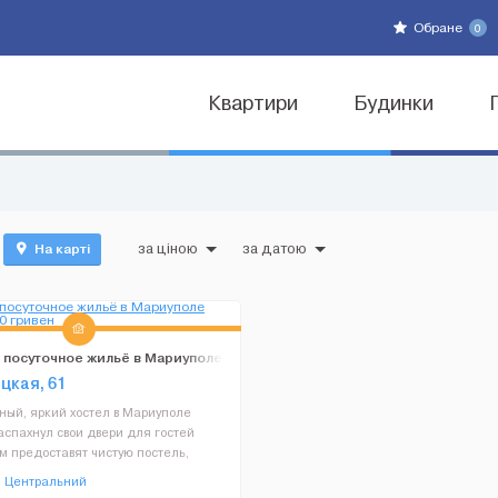
Обране
0
Квартири
Будинки
На карті
за ціною
за датою
посуточное жильё в Мариуполе
70 гривен
цкая, 61
ный, яркий хостел в Мариуполе
аспахнул свои двери для гостей
м предоставят чистую постель,
ш, туалетную комнату,
Центральний
нную техникой кухню, бесплатный