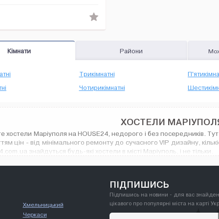
гостиную с плазменным телев...
Кімнати
Райони
Мож
атні
Трикімнатні
П'ятикімна
ні
Чотирикімнатні
Шестикімн
ХОСТЕЛИ МАРІУПОЛ
е хостели Маріуполя на HOUSE24, недорого і без посередників. Тут є
тям цін - від мінімального ремонту до сучасного VIP дизайну, кільк
.com.ua знайдуться будь-які хостели в місті Маріуполь, і не тільки.
ПІДПИШИСЬ
Підпишись на новини - для вас знайден
цікавого про популярні міста на карті Ук
Хмельницький
Черкаси