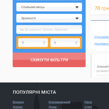
интернет, 
Спальних місць
70
грн
Зручності
Однокімн
-
Двокімнат
СКИНУТИ ФІЛЬТРИ
Знімайт
розмаїт
House24
ПОПУЛЯРНІ МІСТА
Вінниця
Кропивницький
Рівне
Дніпро
Луцьк
Суми