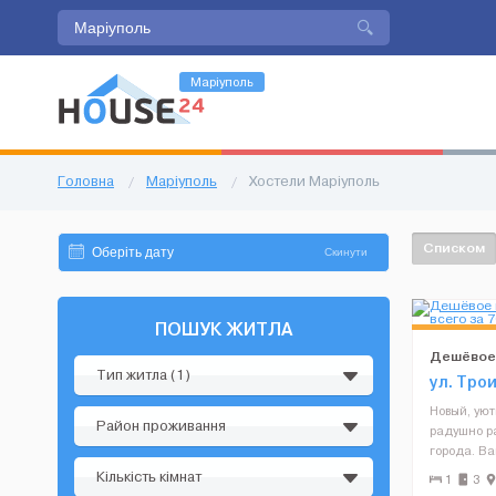
Маріуполь
Головна
/
Маріуполь
/
Хостели Маріуполь
Списком
Скинути
ПОШУК ЖИТЛА
Дешёвое 
Тип житла (1)
всего за 
ул. Трои
Новый, уют
Район проживання
радушно р
города. Ва
горячий ду
Кількість кімнат
1
3
оборудова