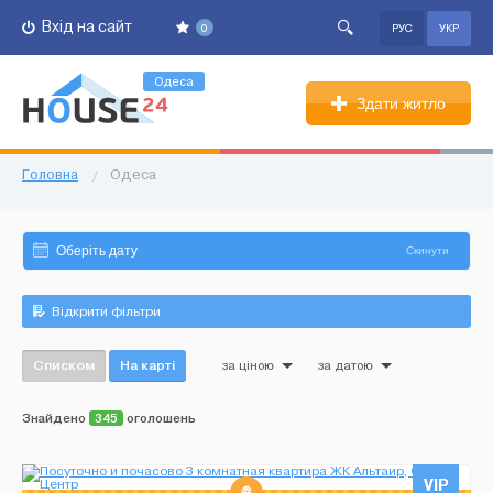
Вхід на сайт
0
РУС
УКР
Одеса
Здати житло
Головна
/
Одеса
Скинути
Відкрити фільтри
Списком
На карті
за ціною
за датою
Знайдено
345
оголошень
VIP