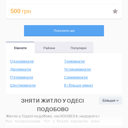
500
грн
Показати ще
Кімнати
Райони
Популярні
Однокімнатні
Трикімнатні
Двокімнатні
Чотирикімнатні
П'ятикімнатні
Семикімнатні
Шестикімнатні
8 і більше кімнат
ЗНЯТИ ЖИТЛО У ОДЕСІ
Більше
ПОДОБОВО
Житло у Одесі подобово, на HOUSE24, недорого і
без посередників. Тут є безліч варіантів: різні
оголошення про оренду житла з широким