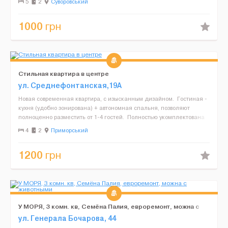
5
2
Суворовський
1000
грн
Стильная квартира в центре
ул. Среднефонтанская,19А
Новая современная квартира, с изысканным дизайном. Гостиная -
кухня (удобно зонирована) + автономная спальня, позволяют
полноценно разместить от 1-4 гостей. Полностью укомплектована
постельными и банными принадлежнос...
4
2
Приморський
1200
грн
У МОРЯ, 3 комн. кв, Семёна Палия, евроремонт, можна с
животными
ул. Генерала Бочарова, 44