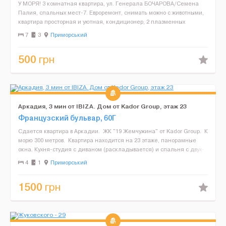
У МОРЯ! 3 комнатная квартира, ул. Генерала БОЧАРОВА/Семена
Палия, спальных мест-7. Евроремонт, снимать можно с животными,
квартира просторная и уютная, кондиционер, 2 плазменных
телевизора, удобная транспортная развязка, магазин и...
7
3
Приморський
500
грн
Аркадия, 3 мин от IBIZA. Дом от Kador Group, этаж 23
Французский бульвар, 60Г
Сдается квартира в Аркадии. ЖК "19 Жемчужина" от Kador Group. К
морю 300 метров. Квартира находится на 23 этаже, панорамные
окна. Кухня-студия с диваном (раскладывается) и спальня с двух-
спальной кроватью. ...
4
1
Приморський
1500
грн