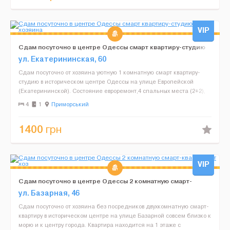
VIP
Сдам посуточно в центре Одессы смарт квартиру-студию
от хозяина
ул. Екатерининская, 60
Сдам посуточно от хозяина уютную 1 комнатную смарт квартиру-
студию в историческом центре Одессы на улице Европейской
(Екатерининской). Состояние евроремонт,4 спальных места (2+2),
плошадь - 25 кв м, просторный санузел (совмещен),...
4
1
Приморський
1400
грн
VIP
Сдам посуточно в центре Одессы 2 комнатную смарт-
квартиру от хоз
ул. Базарная, 46
Сдам посуточно от хозяина без посредников двухкомнатную смарт-
квартиру в историческом центре на улице Базарной совсем близко к
морю и к центру города. Квартира находится на 1 этаже с