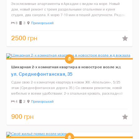
Эксклюзивные апартаменты в Аркадии с видом на море. Новый
дом, новый ремонт с тремя раздельными спальнями и кухня
студия, два санузла. К морю 7-10 мин в пешей доступности. Рядом
есть круглосуточный супермаркет. В квартире есть все...
8
3
Приморський
2500
грн
Шикарная 2-х комнатная квартира в новострое возле жд
вокзала
ул. Среднефонтанская, 35
Сдам свою 2-х комнатную квартиру в новом ЖК «Апельсин», 5/25
этаж (Среднефонтанская дорога 35.) Со свежим ремонтом, новой
мебелью и всеми удобствами: 2-х спальная кровать, раскладной
диван, комод, холодильник, машинка ...
4
2
Приморський
900
грн