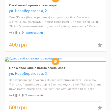
Своё жильё прямо возле моря
ул. Новобереговая, 2
Своё Жилье (без посредника) находится на 8 ст. Большого
Фонтана, район Аркадии, прямо возле моря (2 пляжа, один из них
"Чайка"), очень тихое место, элитный район, рядом парк "Юность.
Ремонт, очень чисто. Двухспальная кровать и одн...
3
1
Приморський
400
грн
Сдаю своё жильё прямо возле моря
ул. Новобереговая, 2
Подробности предложения Жилье находится на 8 ст. Большого
Фонтана, Первый дом у моря ( 2 пляжа, один из них "Чайка"), очень
тихое место, рядом парк "Юность"где есть детская площадка.
Ремонт, очень чисто. Балкон. Есть все удобства ...
4
1
Приморський
500
грн