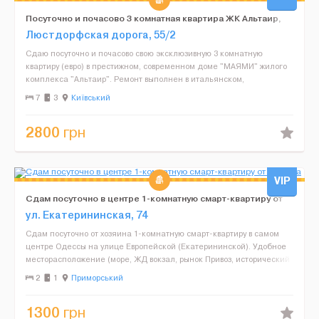
Посуточно и почасово 3 комнатная квартира ЖК Альтаир,
Сити-Центр
Люстдорфская дорога, 55/2
Сдаю посуточно и почасово свою эксклюзивную 3 комнатную
квартиру (евро) в престижном, современном доме "МАЯМИ" жилого
комплекса "Альтаир". Ремонт выполнен в итальянском,
французском классическом стиле с декоративно-художественной ...
7
3
Київський
2800
грн
VIP
Сдам посуточно в центре 1-комнатную смарт-квартиру от
хозяина
ул. Екатерининская, 74
Сдам посуточно от хозяина 1-комнатную смарт-квартиру в самом
центре Одессы на улице Европейской (Екатерининской). Удобное
месторасположение (море, ЖД вокзал, рынок Привоз, исторический
центр города - в шаговой доступности). Сост...
2
1
Приморський
1300
грн