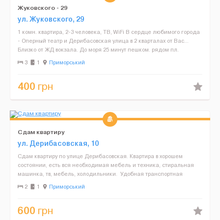
Жуковского - 29
ул. Жуковского, 29
1 комн. квартира, 2-3 человека, ТВ, WiFi В сердце любимого города
- Оперный театр и Дерибасовская улица в 2 кварталах от Вас…
Близко от ЖД вокзала. До моря 25 минут пешком. рядом пл.
Греческая, Супермаркет, игровые аттракци...
3
1
Приморський
400
грн
Сдам квартиру
ул. Дерибасовская, 10
Сдам квартиру по улице Дерибасовская. Квартира в хорошем
состоянии, есть вся необходимая мебель и техника, стиральная
машинка, тв, мебель, холодильники. Удобная транспортная
развязка....
2
1
Приморський
600
грн