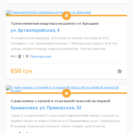
Трехкомнатная квартира недалеко от Аркадии
ул. Артиллерийская, 4
3-х комнатная квартира. 4/10 этаж от хозяев, Сегедская 6 б /
Гагарина / пл. Среднефонтанская / Фонтанская дорога. Все эти
улицы сходятся вокруг парка Космонатов. Чистая светлая
квартира. В квартире: мебель, бытовая тех...
6
3
Приморський
650
грн
Сдам номер с кухней и отдельной трассой на первой
морской линии
Крыжановка, ул. Приморская, 33
Сдам 2-х комнатный 5-х местный современный номер с кухней на
первой линии от моря в Одессе р-н Крыжановка на ул. Приморская.
В номере отдельная спальня, кухня-студия, достаточное
количество посуды, душ, туалет, холодильник, кондиц...