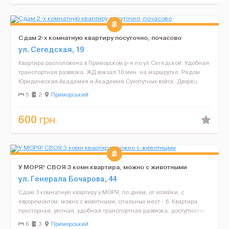
Сдам 2-х комнатную квартиру посуточно, почасово
ул. Сегедская, 19
Квартира расположена в Приморском р-н по ул Сегедской. Удобная
транспортная развязка. ЖД вокзал 10 мин. на маршрутке. Рядом
Юридическая Академия и Академия Сухопутных войск. Дворец
спорта и парк Победы. Район пляжей Аркадия 15 мин...
5
2
Приморський
600
грн
У МОРЯ! СВОЯ 3 комн квартира, можно с животными
ул. Генерала Бочарова, 44
Сдам 3 комнатную квартиру у МОРЯ, по дням, от хозяйки, с
евроремонтом, можно с животными, спальных мест - 6. Квартира
просторная, уютная, удобная транспортная развязка, доступность
нескольких новых бесплатных пляжей. На пляжи едет...
6
3
Приморський