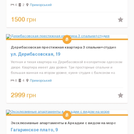
отдельным входом, в очень тихом и спокойном дво...
4
2
Приморський
1500
грн
Дерибасовская престижная квартира 3 спальни+студия
ул. Дерибасовская, 19
Уютная и тихая квартира на Дерибасовской в колоритном одесском
дворе. Квартира имеет два уровня. Три просторные спальни и
большая ванная на втором уровне, кухня-студия с балконом на
первом. В квартире ремонт 2015г в современном ст...
8
4
Приморський
2999
грн
Эксклюзивные апартаменты в Аркадии с видом на море
Гагаринское плато, 9