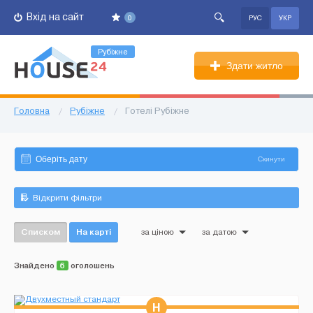
Вхід на сайт
0
РУС
УКР
Рубіжне
Здати житло
Головна
/
Рубіжне
/
Готелі Рубіжне
Скинути
Відкрити фільтри
Списком
На карті
за ціною
за датою
Знайдено
6
оголошень