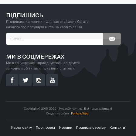
кількість пропонованих номерів вас порадує. На
House24.com.ua знайдуться будь-які готелі у
місті Рубіжне, і не тільки.
ПІДПИШИСЬ
Підпишись на новини - для вас знайдено багато
цікавого про популярні міста на карті України
МИ В СОЦМЕРЕЖАХ
Ми в соцмережах - приєднуйтесь, слідкуйте
за новими об'єктами і цікавими статтями!
Copyright © 2015-2026 | House24.com.ua. Всі права захищені
Создание сайта
Perfecto Web
Карта сайту
Про проект
Новини
Правила сервісу
Контакти