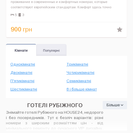
проживание в современных и комфортных номерах, которые
соответствуют европейским стандартам. Комфорт здесь точно
обеспечен. Что же предлагает нам гостиница: - прожив...
5
3
900
грн
Кімнати
Популярні
Однокімнатні
Трикімнатні
Двокімнатні
Чотирикімнатні
П'ятикімнатні
Семикімнатні
Шестикімнатні
8 і більше кімнат
ГОТЕЛІ РУБІЖНОГО
Більше
Знімайте готелі Рубіжного на HOUSE24, недорого
і без посередників. Тут є безліч варіантів: різні
номери з широким розмаїттям цін - від
мінімального ремонту до сучасного VIP дизайну,