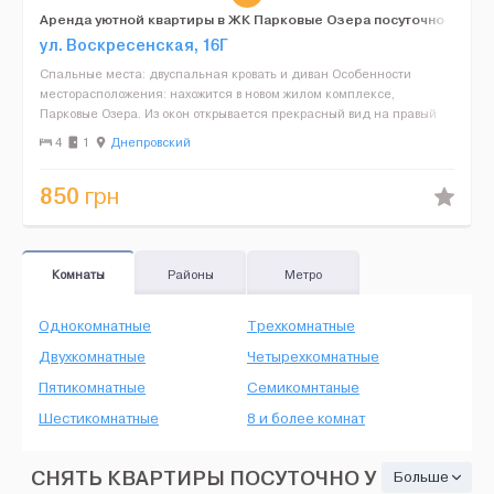
Аренда уютной квартиры в ЖК Парковые Озера посуточно
в Киеве
ул. Воскресенская, 16Г
Спальные места: двуспальная кровать и диван Особенности
месторасположения: нахожится в новом жилом комплексе,
Парковые Озера. Из окон открывается прекрасный вид на правый
берег Киева. Планировка: комната, кухня, санузел Бытовая...
4
1
Днепровский
850
грн
Комнаты
Районы
Метро
Однокомнатные
Трехкомнатные
Двухкомнатные
Четырехкомнатные
Пятикомнатные
Семикомнтаные
Шестикомнатные
8 и более комнат
СНЯТЬ КВАРТИРЫ ПОСУТОЧНО У
Больше