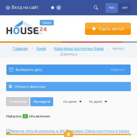
Вход на сайт
0
РУС
УКР
Киев
Сдать жильё
Главная
/
Киев
/
Квартиры посуточно Киев
/
метро
Дарница
Сбросить
Открыть фильтры
Списком
На карте
по цене
по дате
Найдено
1
объявление