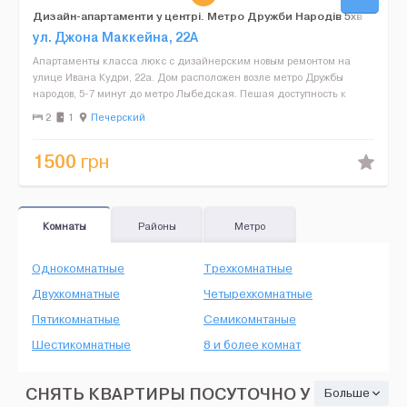
Дизайн-апартаменти у центрі. Метро Дружби Народів 5хв
пішки.
ул. Джона Маккейна, 22А
Апартаменты класса люкс с дизайнерским новым ремонтом на
улице Ивана Кудри, 22а. Дом расположен возле метро Дружбы
народов, 5-7 минут до метро Лыбедская. Пешая доступность к
бульвару Леси Украинки, ТРЦ "Оушн Плаза". Новая дорогая...
2
1
Печерский
1500
грн
Комнаты
Районы
Метро
Однокомнатные
Трехкомнатные
Двухкомнатные
Четырехкомнатные
Пятикомнатные
Семикомнтаные
Шестикомнатные
8 и более комнат
СНЯТЬ КВАРТИРЫ ПОСУТОЧНО У
Больше