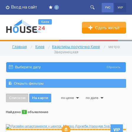
Вход на сайт
0
РУС
УКР
Киев
Сдать жильё
Главная
/
Киев
/
Квартиры посуточно Киев
/
метро
Зверинецкая
Сбросить
Открыть фильтры
Списком
На карте
по цене
по дате
Найдено
1
объявление
VIP