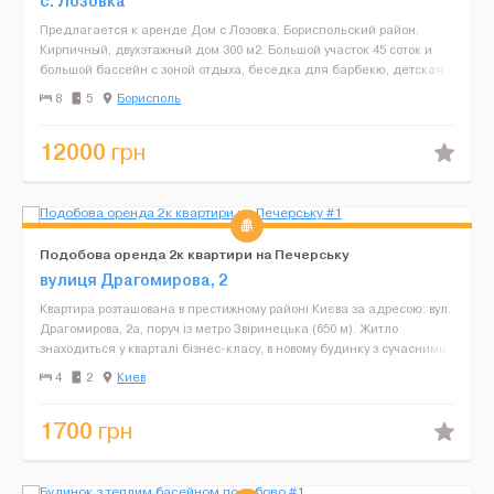
с. Лозовка
Предлагается к аренде Дом с Лозовка, Бориспольский район.
Кирпичный, двухэтажный дом 300 м2. Большой участок 45 соток и
большой бассейн с зоной отдыха, беседка для барбекю, детская
площадка и отдельный домик с обустроенной сауной ...
8
5
Борисполь
12000
грн
Подобова оренда 2к квартири на Печерську
вулиця Драгомирова, 2
Квартира розташована в престижному районі Києва за адресою: вул.
Драгомирова, 2а, поруч із метро Звіринецька (650 м). Житло
знаходиться у кварталі бізнес-класу, в новому будинку з сучасними
комунікаціями. У пішій доступності &md...
4
2
Киев
1700
грн