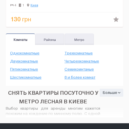
минут. Можно доехать, как метро так и маршрутным такси.&...
4
1
Киев
130
грн
Комнаты
Районы
Метро
Однокомнатные
Трехкомнатные
Двухкомнатные
Четырехкомнатные
Пятикомнатные
Семикомнтаные
Шестикомнатные
8 и более комнат
СНЯТЬ КВАРТИРЫ ПОСУТОЧНО У
Больше
МЕТРО ЛЕСНАЯ В КИЕВЕ
Выбор квартиры для аренды многим кажется
похожим на хождение по минному полю. С одной
стороны, людям хочется получить хорошую
крышу над головой не по «заоблачной» цене, а с