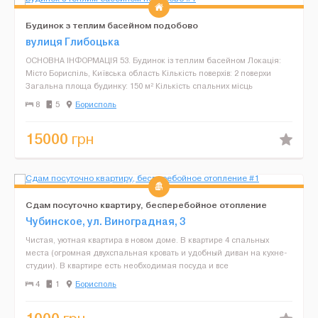
Будинок з теплим басейном подобово
вулиця Глибоцька
ОСНОВНА ІНФОРМАЦІЯ 53. Будинок із теплим басейном Локація:
Місто Бориспіль, Київська область Кількість поверхів: 2 поверхи
Загальна площа будинку: 150 м² Кількість спальних місць
(комфортних): До 8 спальних місць (4 ...
8
5
Борисполь
15000
грн
Сдам посуточно квартиру, бесперебойное отопление
Чубинское, ул. Виноградная, 3
Чистая, уютная квартира в новом доме. В квартире 4 спальных
места (огромная двухспальная кровать и удобный диван на кухне-
студии). В квартире есть необходимая посуда и все
принадлежности для вашего комфортного проживания (ванна-дж...
4
1
Борисполь