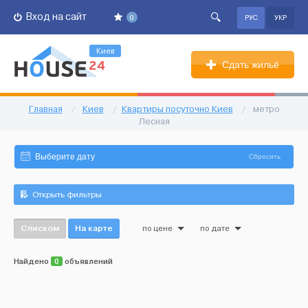
Вход на сайт
0
РУС
УКР
Киев
Сдать жильё
Главная
/
Киев
/
Квартиры посуточно Киев
/
метро
Лесная
Сбросить
Открыть фильтры
Списком
На карте
по цене
по дате
Найдено
0
объявлений