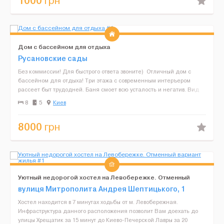
1000
грн
Дом с бассейном для отдыха
Русановские сады
Без коммиссии! Для быстрого ответа звоните) Отличный дом с
бассейном для отдыха! Три этажа с современным интеръером
рассеет быт трудодней. Баня смоет всю усталость и негатив. Вид
на красивий зеленый двор заставят посмотреть...
8
5
Киев
8000
грн
Уютный недорогой хостел на Левобережке. Отменный
вариант жилья
вулиця Митрополита Андрея Шептицького, 1
Хостел находится в 7 минутах ходьбы от м. Левобережная.
Инфраструктура данного расположения позволит Вам доехать до
улицы Хрещатик за 15 минут до Киево-Печерской Лавры за 20