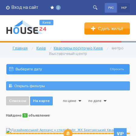
Вход на сайт
0
РУС
УКР
Киев
Сдать жильё
Главная
/
Киев
/
Квартиры посуточно Киев
/
метро
Выставочный центр
Сбросить
Открыть фильтры
Списком
На карте
по цене
по дате
Найдено
1
объявление
VIP