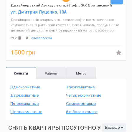
Дизайнерський Артхаус у стилі Лофт. ЖК Британський
Квартал
ул. Дмитрия Луценко, 10А
Дизайнерские 1к апартаменты в стиле лофт в новом комплексе
клубного типа "Британский квартал". Новая мебель, продуманные
до мелочей детали, топовый безпружинный матрас с эффектом
памяти, кофеварка, плед на широком подоконнике, мно...
2
1
Голосеевский
1500
грн
Комнаты
Районы
Метро
Однокомнатные
Трехкомнатные
Двухкомнатные
Четырехкомнатные
Пятикомнатные
Семикомнтаные
Шестикомнатные
8 и более комнат
СНЯТЬ КВАРТИРЫ ПОСУТОЧНО У
Больше