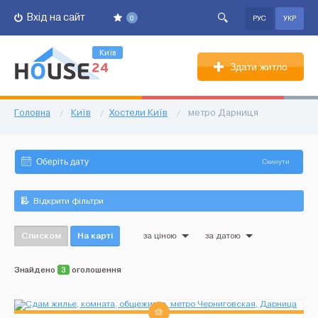
Вхід на сайт
0
РУС
УКР
Київ
Здати житло
Головна
/
Київ
/
Хостели Київ
/
метро Дарниця
Скинути
Відкрити фільтри
Списком
На карті
за ціною
за датою
Знайдено
3
оголошення