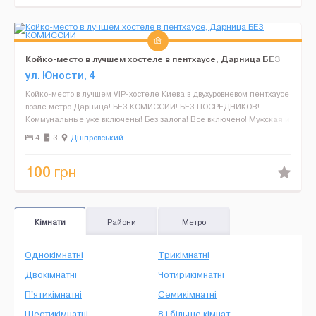
Койко-место в лучшем хостеле в пентхаусе, Дарница БЕЗ
КОМИССИИ
ул. Юности, 4
Койко-место в лучшем VIP-хостеле Киева в двухуровневом пентхаусе
возле метро Дарница! БЕЗ КОМИССИИ! БЕЗ ПОСРЕДНИКОВ!
Коммунальные уже включены! Без залога! Все включено! Мужская и
женская комнаты отдельно! Месторас...
4
3
Дніпровський
100
грн
Кімнати
Райони
Метро
Однокімнатні
Трикімнатні
Двокімнатні
Чотирикімнатні
П'ятикімнатні
Семикімнатні
Шестикімнатні
8 і більше кімнат