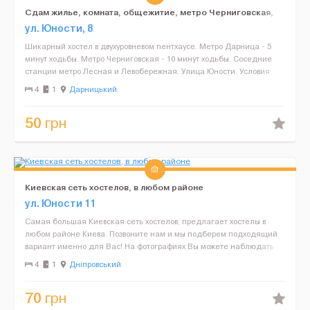
Сдам жилье, комната, общежитие, метро Черниговская,
Дарница
ул. Юности, 8
Шикарный хостел в двухуровневом пентхаусе. Метро Дарница - 5
минут ходьбы. Метро Черниговская - 10 минут ходьбы. Соседние
станции метро Лесная и Левобережная. Улица Юности. Условия
проживания: Удобное...
4
1
Дарницький
50
грн
Киевская сеть хостелов, в любом районе
ул. Юности 11
Самая большая Киевская сеть хостелов, предлагает хостелы в
любом районе Киева. Позвоните нам и мы подберем подходящий
вариант именно для Вас! На фотографиях Вы можете наблюдать
один из наших хостелов. Фотографии на...
4
1
Дніпровський
70
грн