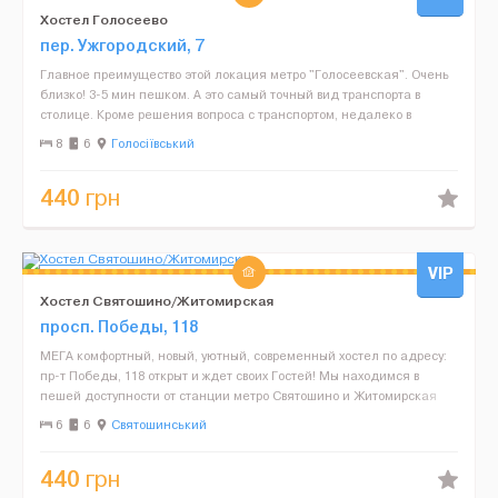
Хостел Голосеево
пер. Ужгородский, 7
Главное преимущество этой локация метро "Голосеевская". Очень
близко! 3-5 мин пешком. А это самый точный вид транспорта в
столице. Кроме решения вопроса с транспортом, недалеко в
супермаркете "Велика кишеня" или магазине "Лоток" в...
8
6
Голосіївський
440
грн
VIP
Хостел Святошино/Житомирская
просп. Победы, 118
МЕГА комфортный, новый, уютный, современный хостел по адресу:
пр-т Победы, 118 открыт и ждет своих Гостей! Мы находимся в
пешей доступности от станции метро Святошино и Житомирская
(Красная ветка). Мы все учли для Вашего комфорт...
6
6
Святошинський
440
грн