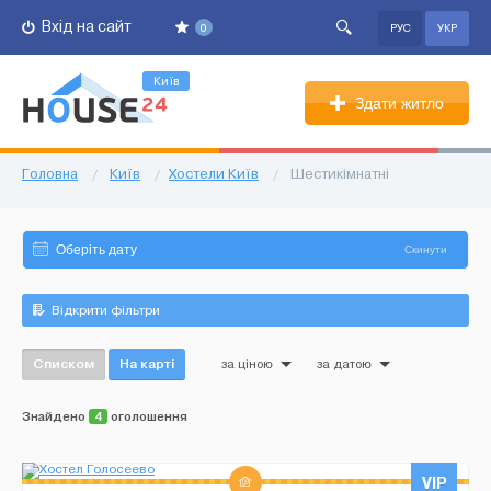
Вхід на сайт
0
РУС
УКР
Київ
Здати житло
Головна
/
Київ
/
Хостели Київ
/
Шестикімнатні
Скинути
Відкрити фільтри
Списком
На карті
за ціною
за датою
Знайдено
4
оголошення
VIP