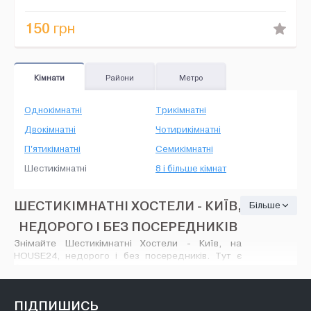
150
грн
Кімнати
Райони
Метро
Однокімнатні
Трикімнатні
Двокімнатні
Чотирикімнатні
П'ятикімнатні
Семикімнатні
Шестикімнатні
8 і більше кімнат
ШЕСТИКІМНАТНІ ХОСТЕЛИ - КИЇВ,
Більше
НЕДОРОГО І БЕЗ ПОСЕРЕДНИКІВ
Знімайте Шестикімнатні Хостели - Київ, на
HOUSE24, недорого і без посередників. Тут є
безліч варіантів: різні оголошення про оренду з
широким розмаїттям цін - від мінімального
ремонту до сучасного VIP дизайну, кількість
ПІДПИШИСЬ
пропонованих варіантів вас порадує. На