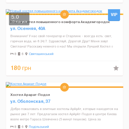
VIP
5.0
Новый хостел повышенного комфорта Академгородок
15 відгуків
ул. Осенняя, 40А
Внимание! У нас свой генератор и Старлинк - всегда есть: свет,
горячая вода, wi-fi 24/7. Здравствуй, Дорогой Друг! Меня зовут
Светлана! Расскажу немного о нас! Мы открыли Лучший Хостел в
Киеве! С сервисом как в Гостинице! И сделал...
8
6
Святошинський
180
грн
Хостел Арарат-Подол
ул. Оболонская, 37
Добро пожаловать в элитные хостелы АрАрАт, которые находятся на
рынке уже 7 лет. Предлагаем хостел АрАрАт-Подол в центре Киева
возле метро Тараса Шевченко (5 минут пешком). Цена за
проживание: 8-местная комната - 220 грн/сут...
8
6
Подільський