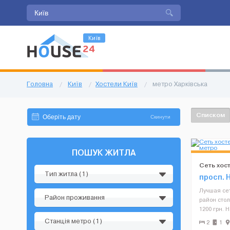
Київ
Головна
/
Київ
/
Хостели Київ
/
метро Харківська
Списком
Скинути
ПОШУК ЖИТЛА
Сеть хост
Тип житла (1)
станции 
просп. 
Лучшая сет
Район проживання
район сто
1200 грн. Н
У нас есть
Станція метро (1)
2
1
именно: — 