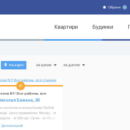
Обране
0
Квартири
Будинки
На карті
за ціною
за датою
елов N1! Все районы, все
метро
Николая Бажана, 26
ь хостелов по всему Киеву! Любой
лицы! Цена проживания: Месяц - от
еделя - от 290 грн. Cутки - от 70 грн.
 все для комфортного проживания, а
Деснянський
Кухня &ndash...