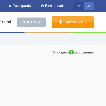
Реєстрація
Вхід на сайт
РУС
УКР
Готелі
Хостели
Здати житло
Знайдено
1
оголошення