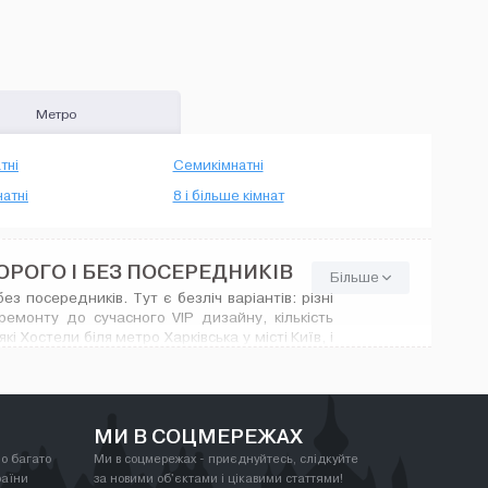
Метро
тні
Семикімнатні
атні
8 і більше кімнат
ДОРОГО І БЕЗ ПОСЕРЕДНИКІВ
Більше
з посередників. Тут є безліч варіантів: різні
емонту до сучасного VIP дизайну, кількість
 Хостели біля метро Харківська у місті Київ, і
МИ В СОЦМЕРЕЖАХ
о багато
Ми в соцмережах - приєднуйтесь, слідкуйте
раїни
за новими об'єктами і цікавими статтями!