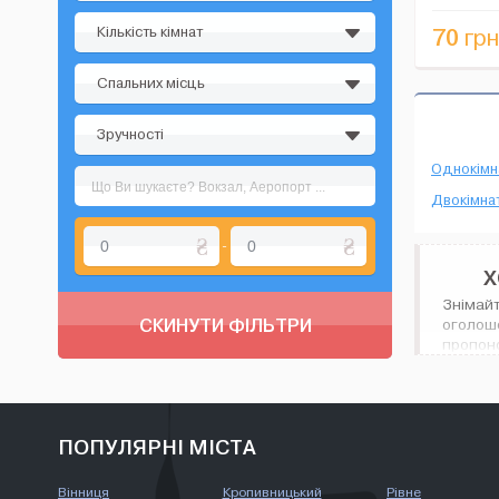
Кількість кімнат
70
грн
Спальних місць
Зручності
Однокімн
Двокімнат
-
Х
Знімайт
СКИНУТИ ФІЛЬТРИ
оголош
пропоно
не тільк
ПОПУЛЯРНІ МІСТА
Вінниця
Кропивницький
Рівне