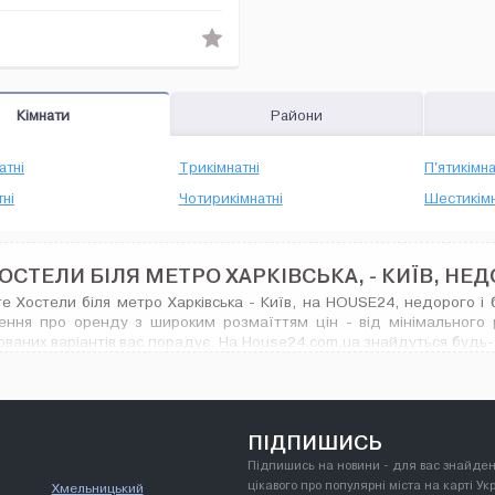
Кімнати
Райони
атні
Трикімнатні
П'ятикімна
ні
Чотирикімнатні
Шестикімн
ОСТЕЛИ БІЛЯ МЕТРО ХАРКІВСЬКА, - КИЇВ, НЕ
е Хостели біля метро Харківська - Київ, на HOUSE24, недорого і бе
ення про оренду з широким розмаїттям цін - від мінімального р
ваних варіантів вас порадує. На House24.com.ua знайдуться будь-які
и.
ПІДПИШИСЬ
Підпишись на новини - для вас знайден
цікавого про популярні міста на карті Ук
Хмельницький