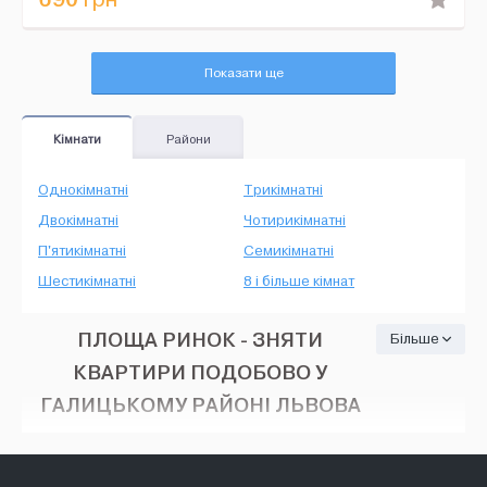
Показати ще
Кімнати
Райони
Однокімнатні
Трикімнатні
Двокімнатні
Чотирикімнатні
П'ятикімнатні
Семикімнатні
Шестикімнатні
8 і більше кімнат
ПЛОЩА РИНОК - ЗНЯТИ
Більше
КВАРТИРИ ПОДОБОВО У
ГАЛИЦЬКОМУ РАЙОНІ ЛЬВОВА