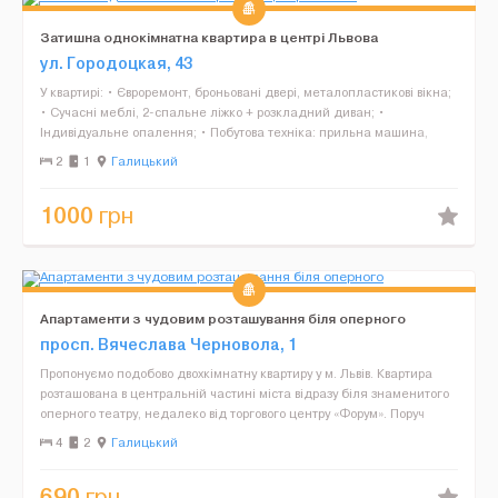
Затишна однокімнатна квартира в центрі Львова
ул. Городоцкая, 43
У квартирі: • Євроремонт, броньовані двері, металопластикові вікна;
• Сучасні меблі, 2-спальне ліжко + розкладний диван; •
Індивідуальне опалення; • Побутова техніка: прильна машина,
електрична плита,мікрох...
2
1
Галицький
1000
грн
Апартаменти з чудовим розташування біля оперного
просп. Вячеслава Черновола, 1
Пропонуємо подобово двохкімнатну квартиру у м. Львів. Квартира
розташована в центральній частині міста відразу біля знаменитого
оперного театру, недалеко від торгового центру «Форум». Поруч
цілодобоий супермаркет, апте...
4
2
Галицький
690
грн