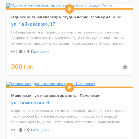
Однокомнатная квартира-студио возле Площади Рынок
ул. Чайковского, 17
Небольшая уютная квартира в тихом и зеленом старольвовском
дворике. С балконом. В 2 минутах ходьбы Площадь Рынок. Рядом:
супермаркет;пиццерия; магазины; кафе; парковка! В квартире есть
всё необходимое для проживания: постоянное ...
2
1
Галицький
300
грн
Маленькая, уютная квартира по ул. Таманская
ул. Таманская, 6
Квартира расположена в 3-х минутах ходьбы до Оперного театра на
тихой улочке) Есть все необходимое для комфортного отдыха)
большая кровать, диван, автономное отопление и горячая вода
круглосуточно) Wi-Fi, необходимая бытовая ...
3
1
Галицький