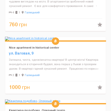
чудовим виглядом на місто. В апартаментах зроблений новий
сучасний ремонт. Є все для комфортного проживання. А саме: •
сучасна вмонтована кухня, ...
4
1
Галицький
760
грн
Nice apartment in historical center
ул. Ваговая, 9
Затишна, чиста, однокімнатна квартира! В центрі міста! Квартира
знаходиться в історичній будівлі, вона перша у Львові з прозорим
дахом. В квартирі гарний сучасний ремонт. Працюємо по нормам
найкращих готелів! * Чистот...
3
1
Галицький
1000
грн
Квартира подобово, Оперный театр