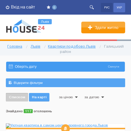
Вхід на сайт
0
РУС
УКР
Львів
Здати житло
Головна
/
Львів
/
Квартири подобово Львів
/
Галицький
район
Скинути
Відкрити фільтри
Списком
На карті
за ціною
за датою
Знайдено
117
оголошень