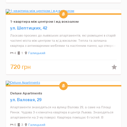
1-квартира між центром і жд вокзалом
ул. Шептицких, 42
Ласкаво просимо до львівських апартаментів, які розміщені в старій
частині міста між центром та ж/д вокзалом. Тепла та затишна
квартира з антикварними меблями та настінним панно, що створює
дух старого міста. У квартирі зроблений ...
4
1
Галицький
720
грн
Deluxe Apartments
ул. Валовая, 29
Апартаменти знаходяться на вулиці Валова 29, а саме на Площі
Ринок. Чудова 3-х кімнатна квартира в центрі Львова. Знаходяться
апартаменти на 2-му поверсі. Квартира поміщає 6 гостей. В
квартирі є все для комфортного проживання, а с...
6
3
Галицький