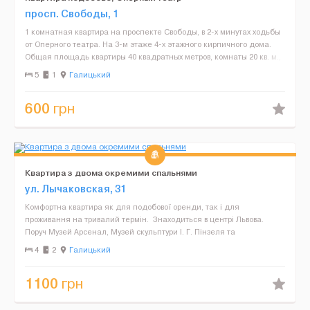
просп. Свободы, 1
1 комнатная квартира на проспекте Cвободы, в 2-х минутах ходьбы
от Оперного театра. На 3-м этаже 4-х этажного кирпичного дома.
Общая площадь квартиры 40 квадратных метров, комнаты 20 кв. м.,
высота потолков 3,6 м. В квартире: авто...
5
1
Галицький
600
грн
Квартира з двома окремими спальнями
ул. Лычаковская, 31
Комфортна квартира як для подобової оренди, так і для
проживання на тривалий термін. Знаходиться в центрі Львова.
Поруч Музей Арсенал, Музей скульптури І. Г. Пінзеля та
Бернардинський собор. До площі Ринок - 10 х...
4
2
Галицький
1100
грн