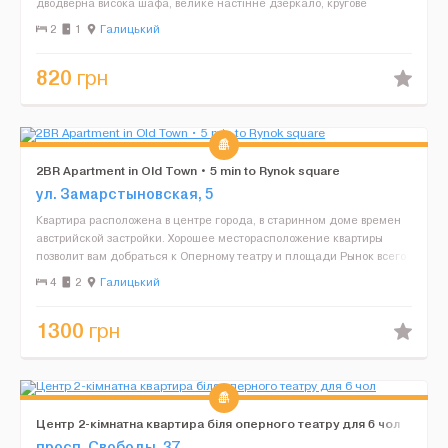
дводверна висока шафа, велике настінне дзеркало, кругове
освітлення, світлий інтер'єр, який візуаль...
2
1
Галицький
820
грн
2BR Apartment in Old Town • 5 min to Rynok square
ул. Замарстыновская, 5
Квартира расположена в центре города, в старинном доме времен
австрийской застройки. Хорошее месторасположение квартиры
позволит вам добраться к Оперному театру и площади Рынок всего
лишь за 3-5 минут ходьбы. Рядом множество истор...
4
2
Галицький
1300
грн
Центр 2-кімнатна квартира біля оперного театру для 6 чол
просп. Свободы, 37