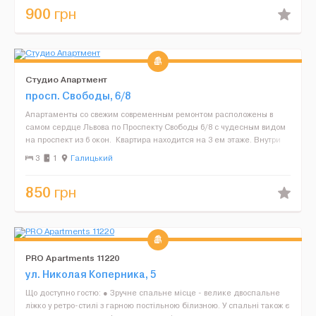
900
грн
Студио Апартмент
просп. Свободы, 6/8
Апартаменты со свежим современным ремонтом расположены в
самом сердце Львова по Проспекту Свободы 6/8 с чудесным видом
на проспект из 6 окон. Квартира находится на 3 ем этаже. Внутри
есть 2 спальная кровать с качественным ма...
3
1
Галицький
850
грн
PRO Apartments 11220
ул. Николая Коперника, 5
Що доступно гостю: ● Зручне спальне місце - велике двоспальне
ліжко у ретро-стилі з гарною постільною білизною. У спальні також є