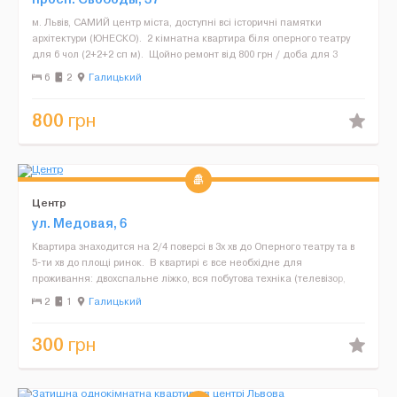
м. Львів, САМИЙ центр міста, доступні всі історичні памятки
архітектури (ЮНЕСКО). 2 кімнатна квартира біля оперного театру
для 6 чол (2+2+2 сп м). Щойно ремонт від 800 грн / доба для 3
чол. Далі з кожного 200 грн ...
6
2
Галицький
800
грн
Центр
ул. Медовая, 6
Квартира знаходится на 2/4 поверсі в 3х хв до Оперного театру та в
5-ти хв до площі ринок. В квартирі є все необхідне для
проживання: двохспальне ліжко, вся побутова техніка (телевізор,
мікрохвильова піч, холодильник, електр...
2
1
Галицький
300
грн