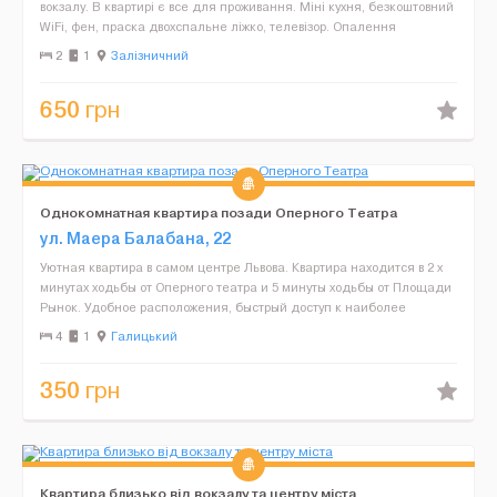
вокзалу. В квартирі є все для проживання. Міні кухня, безкоштовний
WiFi, фен, праска двохспальне ліжко, телевізор. Опалення
індивідуальне, гаряча вода на постійній ос...
2
1
Залізничний
650
грн
Однокомнатная квартира позади Оперного Театра
ул. Маера Балабана, 22
Уютная квартира в самом центре Львова. Квартира находится в 2 х
минутах ходьбы от Оперного театра и 5 минуты ходьбы от Площади
Рынок. Удобное расположения, быстрый доступ к наиболее
известным историческим местам Львова. Удобная тр...
4
1
Галицький
350
грн
Квартира близько від вокзалу та центру міста