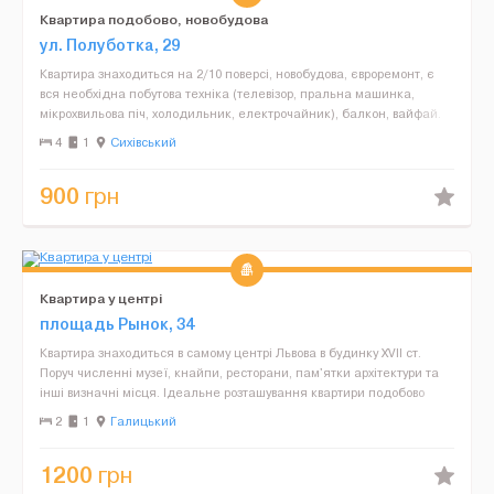
Квартира подобово, новобудова
ул. Полуботка, 29
Квартира знаходиться на 2/10 поверсі, новобудова, євроремонт, є
вся необхідна побутова техніка (телевізор, пральна машинка,
мікрохвильова піч, холодильник, електрочайник), балкон, вайфай.
В квартирі можуть розміститись до 4 ...
4
1
Сихівський
900
грн
Квартира у центрі
площадь Рынок, 34
Квартира знаходиться в самому центрі Львова в будинку XVII ст.
Поруч численні музеї, кнайпи, ресторани, пам'ятки архітектури та
інші визначні місця. Ідеальне розташування квартири подобово
сприятиме хорошому відпочинку у Львові. В...
2
1
Галицький
1200
грн