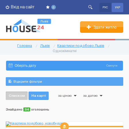
Вхід на сайт
0
РУС
УКР
Львів
Здати житло
Головна
/
Львів
/
Квартири подобово Львів
/
Однокімнатні
Скинути
Відкрити фільтри
Списком
На карті
за ціною
за датою
Знайдено
94
оголошень