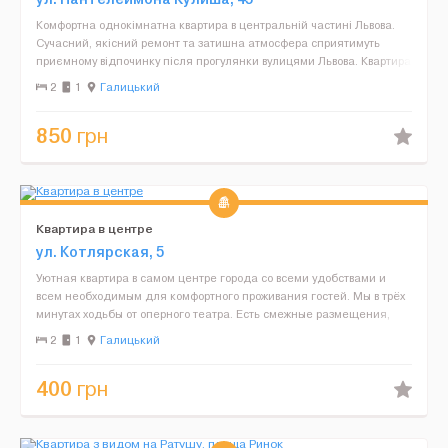
Комфортна однокімнатна квартира в центральній частині Львова.
Сучасний, якісний ремонт та затишна атмосфера сприятимуть
приємному відпочинку після прогулянки вулицями Львова. Квартира
обладнана всією побутовою технікою та новими ...
2
1
Галицький
850
грн
Квартира в центре
ул. Котлярская, 5
Уютная квартира в самом центре города со всеми удобствами и
всем необходимым для комфортного проживания гостей. Мы в трёх
минутах ходьбы от оперного театра. Есть смежные размещения,
для друзей, вместе с которыми вы путешествуете. ...
2
1
Галицький
400
грн