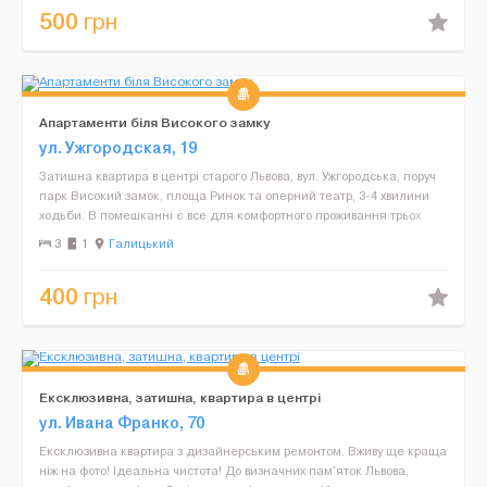
500
грн
Апартаменти біля Високого замку
ул. Ужгородская, 19
Затишна квартира в центрі старого Львова, вул. Ужгородська, поруч
парк Високий замок, площа Ринок та оперний театр, 3-4 хвилини
ходьби. В помешканні є все для комфортного проживання трьох
осіб. Для гостей надаємо постіль, рушники,...
3
1
Галицький
400
грн
Ексклюзивна, затишна, квартира в центрі
ул. Ивана Франко, 70
Ексклюзивна квартира з дизайнерським ремонтом. Вживу ще краща
ніж на фото! Ідеальна чистота! До визначних пам'яток Львова,