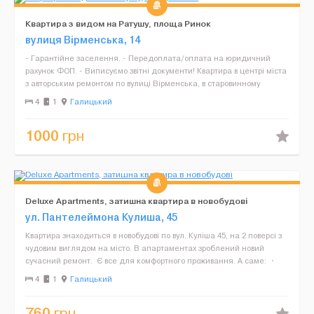
Квартира з видом на Ратушу, площа Ринок
вулиця Вірменська, 14
- Гарантійне заселення. - Передоплата/оплата на юридичний
рахунок ФОП. - Виписуємо звітні документи! Квартира в центрі міста
з авторським ремонтом по вулиці Вірменська, в старовинному
будинку часів історичної забудови. Локація...
4
1
Галицький
1000
грн
Deluxe Apartments, затишна квартира в новобудові
ул. Пантелеймона Кулиша, 45
Квартира знаходиться в новобудові по вул. Куліша 45, на 2 поверсі з
чудовим виглядом на місто. В апартаментах зроблений новий
сучасний ремонт. Є все для комфортного проживання. А саме: •
сучасна вмонтована кухня, ...
4
1
Галицький
760
грн