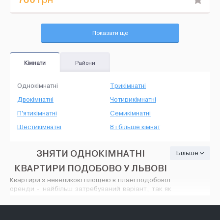
Показати ще
Кімнати
Райони
Однокімнатні
Трикімнатні
Двокімнатні
Чотирикімнатні
П'ятикімнатні
Семикімнатні
Шестикімнатні
8 і більше кімнат
ЗНЯТИ ОДНОКІМНАТНІ
Більше
КВАРТИРИ ПОДОБОВО У ЛЬВОВІ
Квартири з невеликою площею в плані подобової
оренди - найбільш затребуваний варіант, так як
коштує таке житло порівняно недорого, при
цьому за рівнем комфорту не поступається
готельним апартаментав. Оренда