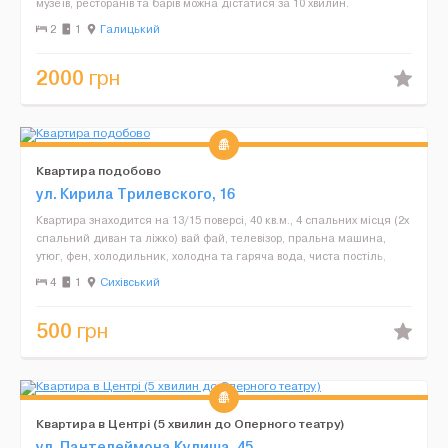
музеїв, ресторанів та барів можна дістатися за 10 хвилин.
Індивідуальне опалення, вся побутова техніка, Wi-...
2
1
Галицький
2000
грн
Квартира подобово
ул. Кирила Трилевского, 16
Квартира знаходится на 13/15 поверсі, 40 кв.м., 4 спальних місця (2х
спальний диван та ліжко) вай фай, телевізор, пральна машина,
утюг, фен, холодильник, холодна та гаряча вода, чиста постіль,
рушники, посуд. Рядом кінцева з...
4
1
Сихівський
500
грн
Квартира в Центрі (5 хвилин до Оперного театру)
ул. Пантелеймона Кулиша, 45