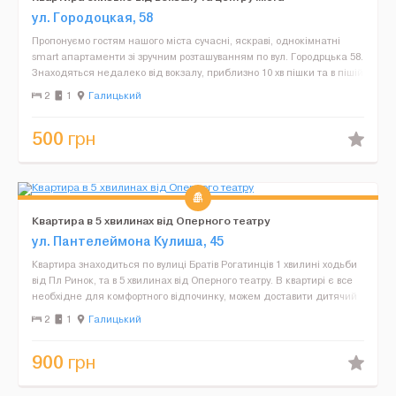
ул. Городоцкая, 58
Пропонуємо гостям нашого міста сучасні, яскраві, однокімнатні
smart апартаменти зі зручним розташуванням по вул. Городрцька 58.
Знаходяться недалеко від вокзалу, приблизно 10 хв пішки та в пішій
ході до центру міста - 10-15 хв. Не...
2
1
Галицький
500
грн
Квартира в 5 хвилинах від Оперного театру
ул. Пантелеймона Кулиша, 45
Квартира знаходиться по вулиці Братів Рогатинців 1 хвилині ходьби
від Пл Ринок, та в 5 хвилинах від Оперного театру. В квартирі є все
необхідне для комфортного відпочинку, можем доставити дитячий
ліжко-манеж, та зробити звітні док...
2
1
Галицький
900
грн