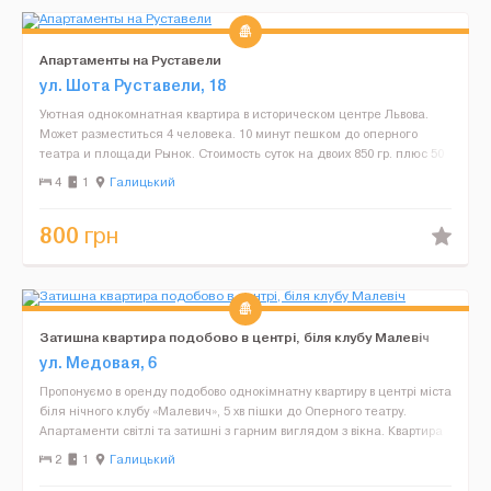
Апартаменты на Руставели
ул. Шота Руставели, 18
Уютная однокомнатная квартира в историческом центре Львова.
Может разместиться 4 человека. 10 минут пешком до оперного
театра и площади Рынок. Стоимость суток на двоих 850 гр. плюс 50
гр. за каждого дополнительного человека. Удобс...
4
1
Галицький
800
грн
Затишна квартира подобово в центрі, біля клубу Малевіч
ул. Медовая, 6
Пропонуємо в оренду подобово однокімнатну квартиру в центрі міста
біля нічного клубу «Малевич», 5 хв пішки до Оперного театру.
Апартаменти світлі та затишні з гарним виглядом з вікна. Квартира
ідеально підходить для па...
2
1
Галицький