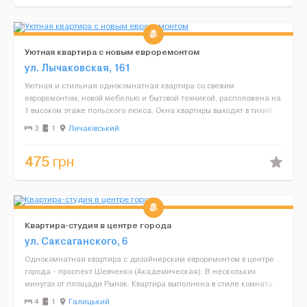
Уютная квартира с новым евроремонтом
ул. Лычаковская, 161
Уютная и стильная однокомнатная квартира со свежим
евроремонтом, новой мебелью и бытовой техникой, расположена на
1 высоком этаже польского люкса. Окна квартиры выходят в тихий
двор. В квартире есть все необходимое для комфортного...
3
1
Личаківський
475
грн
Квартира-студия в центре города
ул. Саксаганского, 6
Однокомнатная квартира с дизайнерским евроремонтом в центре
города - проспект Шевченко (Академическая). В нескольких
минутах от площади Рынок. Квартира выполнена в стиле комната-
студио на четыре спальных места. (диван+кровать) Ест...
4
1
Галицький