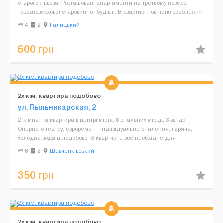
старого Львова. Розташовані апартаменти на третьому поверсі
трьохповерхової старовинної будівлі. В квартирі повністю зроблений
ремонт, встановлено пластикові вікна, ...
4
2
Галицький
600
грн
2х кім. квартира подобово
ул. Пыльникарская, 2
2-кімнатна квартира в центрі міста, 8 спальних місць, 3 хв. до
Оперного театру, євроремонт, індивідуальне опалення, гаряча,
холодна вода цілодобово. В квартирі є все необхідне для
проживання, поруч магазини, супермаркет, кафе, рес...
8
2
Шевченківський
350
грн
2х кім. квартира подобово