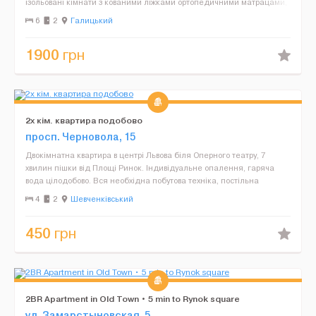
ізольовані кімнати з кованими ліжками ортопедичними матрацами,
+ 2-3 спальний диван, ...
6
2
Галицький
1900
грн
2х кім. квартира подобово
просп. Черновола, 15
Двокімнатна квартира в центрі Львова біля Оперного театру, 7
хвилин пішки від Площі Ринок. Індивідуальне опалення, гаряча
вода цілодобово. Вся необхідна побутова техніка, постільна
білизна та рушники. Інтернет Wi-Fi. Кондиціонер.&...
4
2
Шевченківський
450
грн
2BR Apartment in Old Town • 5 min to Rynok square
ул. Замарстыновская, 5