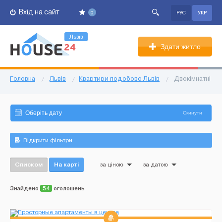
Вхід на сайт
0
РУС
УКР
Львів
Здати житло
Головна
/
Львів
/
Квартири подобово Львів
/
Двокімнатні
Скинути
Відкрити фільтри
Списком
На карті
за ціною
за датою
Знайдено
54
оголошень