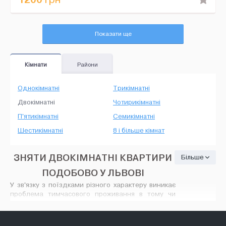
Показати ще
Кімнати
Райони
Однокімнатні
Трикімнатні
Двокімнатні
Чотирикімнатні
П'ятикімнатні
Семикімнатні
Шестикімнатні
8 і більше кімнат
ЗНЯТИ ДВОКІМНАТНІ КВАРТИРИ
Більше
ПОДОБОВО У ЛЬВОВІ
У зв'язку з поїздками різного характеру виникає
проблема тимчасового проживання в тому чи
іншому місті України. Орендувати двокімнатні
квартири подобово у Львові або зняти
квартиру у
Трускавці
сьогодні можна за допомогою