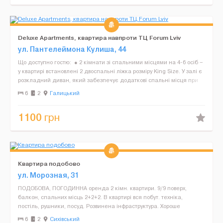
Deluxe Apartments, квартира навпроти ТЦ Forum Lviv
ул. Пантелеймона Кулиша, 44
Що доступно гостю: ● 2 кімнати зі спальними місцями на 4-6 осіб –
у квартирі встановлені 2 двоспальні ліжка розміру King Size. У залі є
розкладний диван, який забезпечує додаткові спальні місця при
необхідності. Додают...
6
2
Галицький
1100
грн
Квартира подобово
ул. Морозная, 31
ПОДОБОВА, ПОГОДИННА оренда 2 кімн. квартири. 9/9 поверх,
балкон, спальних місць 2+2+2. В квартирі вся побут. техніка,
постіль, рушники, посуд. Розвинена інфраструктура. Хороше
транспортне сполучення. Дуже розвинута інфраструктура,...
6
2
Сихівський