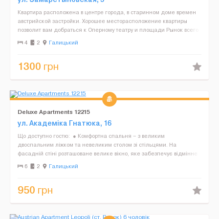
Квартира расположена в центре города, в старинном доме времен
австрийской застройки. Хорошее месторасположение квартиры
позволит вам добраться к Оперному театру и площади Рынок всего
лишь за 3-5 минут ходьбы. Рядом множество истор...
4
2
Галицький
1300
грн
Deluxe Apartments 12215
ул. Академіка Гнатюка, 16
Що доступно гостю: ● Комфортна спальня – з великим
двоспальним ліжком та невеликим столом зі стільцями. На
фасадній стіні розташоване велике вікно, яке забезпечує відмінне
освітлення кімнати вдень. ● Зручна вітал...
6
2
Галицький
950
грн