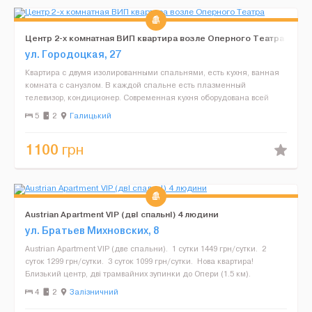
Центр 2-х комнатная ВИП квартира возле Оперного Театра
ул. Городоцкая, 27
Квартира с двумя изолированными спальнями, есть кухня, ванная
комната с санузлом. В каждой спальне есть плазменный
телевизор, кондиционер. Современная кухня оборудована всей
необходимой бытовой техникой и посудой: варочная поверхн...
5
2
Галицький
1100
грн
Austrian Apartment VIP (двІ спальнІ) 4 людини
ул. Братьев Михновских, 8
Austrian Apartment VIP (две спальни). 1 сутки 1449 грн/сутки. 2
суток 1299 грн/сутки. 3 суток 1099 грн/сутки. Нова квартира!
Близький центр, дві трамвайних зупинки до Опери (1.5 км).
Австрійський будинок, ч...
4
2
Залізничний