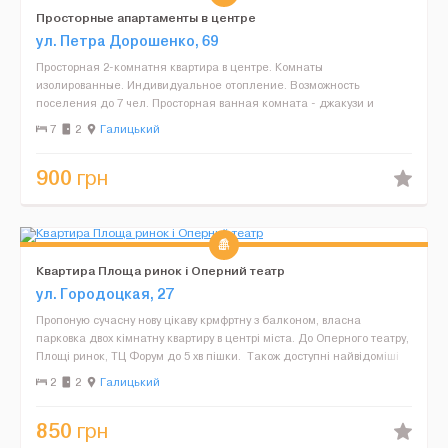
Просторные апартаменты в центре
ул. Петра Дорошенко, 69
Просторная 2-комнатня квартира в центре. Комнаты
изолированные. Индивидуальное отопление. Возможность
поселения до 7 чел. Просторная ванная комната - джакузи и
душевая кабина. Спальные места - 2+2+2+1. Балкон. Высокий 1
7
2
Галицький
этаж. В кв...
900
грн
Квартира Площа ринок і Оперний театр
ул. Городоцкая, 27
Пропоную сучасну нову цікаву крмфртну з балконом, власна
парковка двох кімнатну квартиру в центрі міста. До Оперного театру,
Площі ринок, ТЦ Форум до 5 хв пішки. Також доступні найвідоміші
місця у Львові. Квартира розр...
2
2
Галицький
850
грн