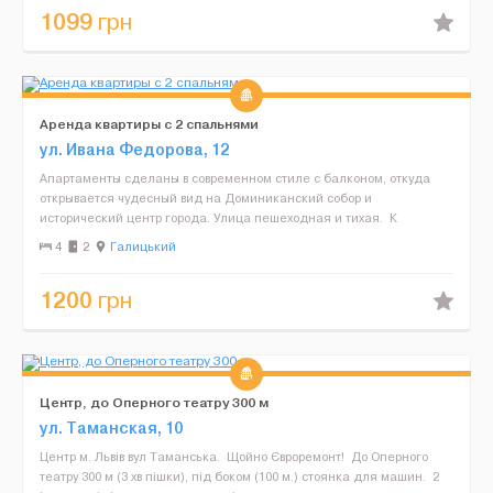
1099
грн
Аренда квартиры с 2 спальнями
ул. Ивана Федорова, 12
Апартаменты сделаны в современном стиле с балконом, откуда
открывается чудесный вид на Доминиканский собор и
исторический центр города. Улица пешеходная и тихая. К
Площади Рынок очень близко, 2 минуты пешком. 2 изоли...
4
2
Галицький
1200
грн
Центр, до Оперного театру 300 м
ул. Таманская, 10
Центр м. Львів вул Таманська. Щойно Євроремонт! До Оперного
театру 300 м (3 хв пішки), під боком (100 м.) стоянка для машин. 2