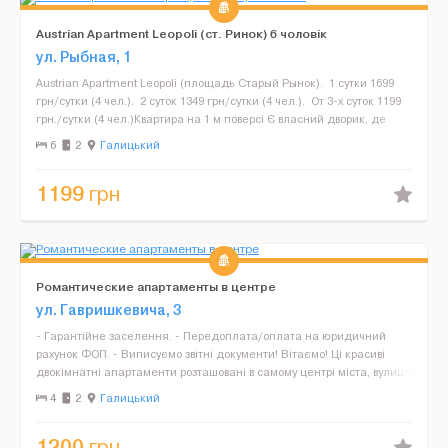
Austrian Apartment Leopoli (ст. Ринок) 6 чоловік
ул. Рыбная, 1
Austrian Apartment Leopoli (площадь Старый Рынок). 1 сутки 1699
грн/сутки (4 чел.). 2 суток 1349 грн/сутки (4 чел.). От 3-х суток 1199
грн./сутки (4 чел.)Квартира на 1 м поверсі Є власний дворик, де
зручно курити...
6
2
Галицький
1199
грн
Романтические апартаменты в центре
ул. Гавришкевича, 3
- Гарантійне заселення. - Передоплата/оплата на юридичний
рахунок ФОП. - Виписуємо звітні документи! Вітаємо! Ці красиві
двокімнатні апартаменти розташовані в самому центрі міста, вулиця
Гавришкевича, в старовинному будинку час...
4
2
Галицький
1200
грн