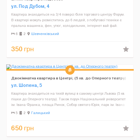
ул. Под Дубом, 4
Квартира знаходиться на 3/4 поверсі біля торгового центру Форум.
В квартирі можуть розміститись до 6 людей, з побутової техніки є
пральна машинка, фен, утюг, холодильник, інтернет вай фай.
Балкон виходить на торговий ц...
6
2
Шевченківський
350
грн
Двокімнатна квартира в Центрі, (5 хв. до Оперного театру)
ул. Шопена, 5
Квартира знаходиться на тихій вулиці в самому центрі Львова (5 хв.
пішки до Оперного театру). Також поруч Національний університет
ім. Івана Франка, площа Ринок, Собор святого Юрія, парк ім. Івана
Франка, Будинок Вчених та інші ви...
5
2
Галицький
650
грн