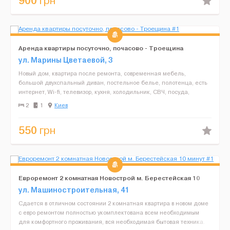
900
грн
Аренда квартиры посуточно, почасово - Троещина
ул. Марины Цветаевой, 3
Новый дом, квартира после ремонта, современная мебель,
большой двухспальный диван, постельное белье, полотенца, есть
интернет, Wi-fi, телевизор, кухня, холодильник, СВЧ, посуда,
современный кафель, СМА, все необходимое для жизни, ...
2
1
Киев
550
грн
Евроремонт 2 комнатная Новострой м. Берестейская 10
минут
ул. Машиностроительная, 41
Сдается в отличном состоянии 2 комнатная квартира в новом доме
с евро ремонтом полностью укомплектована всем необходимым
для комфортного проживания, вся необходимая бытовая техника.