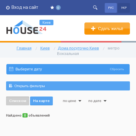
Вход на сайт
0
РУС
УКР
Киев
Сдать жильё
Главная
/
Киев
/
Дома посуточно Киев
/
метро
Вокзальная
Сбросить
Открыть фильтры
Списком
На карте
по цене
по дате
Найдено
0
объявлений