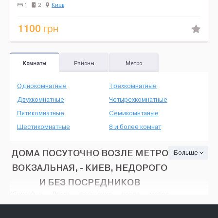
Бойлер, 2 кондиционера, стиральный автомат, плаз...
1
2
Киев
1100
грн
Комнаты
Районы
Метро
Однокомнатные
Трехкомнатные
Двухкомнатные
Четырехкомнатные
Пятикомнатные
Семикомнтаные
Шестикомнатные
8 и более комнат
ДОМА ПОСУТОЧНО ВОЗЛЕ МЕТРО
Больше
ВОКЗАЛЬНАЯ, - КИЕВ, НЕДОРОГО
И БЕЗ ПОСРЕДНИКОВ
Снимайте Дома посуточно возле метро
Вокзальная - Киев, на HOUSE24, недорого и без
посредников. Тут есть множество вариантов: