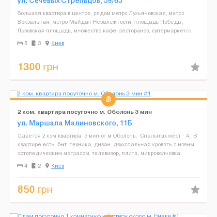
ул. Сечевых Cтрельцов, 59/65
Большая квартира в центре, рядом метро Лукьяновская, метро
Вокзальная, метро Майдан Незалежности, площадь Победы,
Львовская площадь, множество кафе, ресторанов, супермаркетов.
Квартира просторная с возможностью размещения до 11 го...
8
3
Киев
1300
грн
2 ком. квартира посуточно м. Оболонь 3 мин
ул. Маршала Малиновского, 11Б
Сдается 2 ком квартира, 3 мин от м Оболонь. Спальных мест - 4. В
квартире есть: быт. техника, диван, двухспальная кровать с новым
ортопедическим матрасом, телевизор, плита, микроволновка,
электрочайник, посуда, бойлер,...
4
2
Киев
850
грн