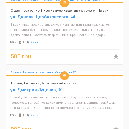
Сдам посуточно 1 комнатную квартиру около м. Нивки
ул. Данила Щербаковского, 44
1 комн. квартиру. Чистая, аккуратная, уютная квартира. Чистое
постельное белье, посуда, электрочайник, плита, гладильная
доска, окна выходят во двор-тишина! Бронированная дверь,
домофон, на окнах двойные решетки. Рядом рынок, супе...
2
1
Киев
500
грн
1 комн,Теремки, Британский квартал
ул. Дмитрия Луценко, 10
Новый дом, тихое место, окна во двор. Двухспальная кровать,
телевизор, вайфай, кондиционер, стиральная машина, новый дом,
новый ремонт. Установлено автономное отопление. Всегда есть
горячая вода. В доме супермаркет. В квартире сде...
2
1
Киев