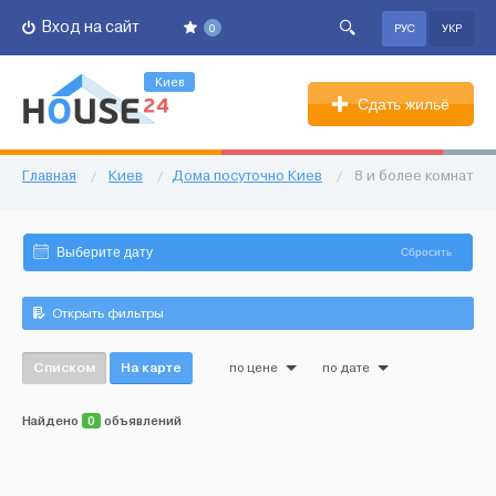
Вход на сайт
0
РУС
УКР
Киев
Сдать жильё
Главная
/
Киев
/
Дома посуточно Киев
/
8 и более комнат
Сбросить
Открыть фильтры
Списком
На карте
по цене
по дате
Найдено
0
объявлений