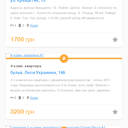
ул. Крещатик, 13
Адреса: вулиця Хрещатик, 13. Район: Центр. Кімнат: 2 ( вітальня та
одна спальня ). Кількість спальних місць: 4. Площа: 60 м2. Поверх:
6. Ліфт: Так. Час заїзду: з 14:00 ( ранній заїзд обговорюється
додатково...
4
2
Киев
1700
грн
4-комн. квартира
бульв. Леси Украинки, 14А
4-х комнатная квартира с дизайнерским ремонтом - осень 2017
года. Квартира расположена на 9-м этаже, есть лифт, балкон с
видом на Киевскую крепость, 3 спальни, два сан.узла, душевая
кабина, кондиционера, в каждой спальне вентилято...
8
4
Киев
3200
грн