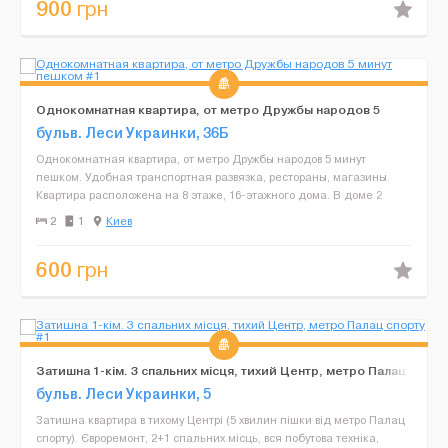
900
грн
Однокомнатная квартира, от метро Дружбы народов 5
минут пешком
бульв. Леси Украинки, 36Б
Однокомнатная квартира, от метро Дружбы народов 5 минут
пешком. Удобная транспортная развязка, рестораны, магазины.
Квартира расположена на 8 этаже, 16-этажного дома. В доме 2
лифта (один из них грузовой). В квартире может размес...
2
1
Киев
600
грн
Затишна 1-кім. 3 спальних місця, тихий Центр, метро Палац
спорту
бульв. Леси Украинки, 5
Затишна квартира в тихому Центрі (5 хвилин пішки від метро Палац
спорту). Євроремонт, 2+1 спальних місць, вся побутова техніка,