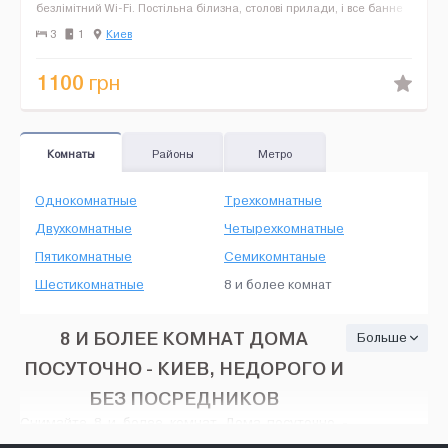
безлімітний Wi-Fi. Постільна білизна, столові прилади, і все банне
приладдя надаються. Поруч паркуванн...
3
1
Киев
1100
грн
Комнаты
Районы
Метро
Однокомнатные
Трехкомнатные
Двухкомнатные
Четырехкомнатные
Пятикомнатные
Семикомнтаные
Шестикомнатные
8 и более комнат
8 И БОЛЕЕ КОМНАТ ДОМА
Больше
ПОСУТОЧНО - КИЕВ, НЕДОРОГО И
БЕЗ ПОСРЕДНИКОВ
Снимайте 8 и более комнат Дома посуточно -
Киев, на HOUSE24, недорого и без посредников.