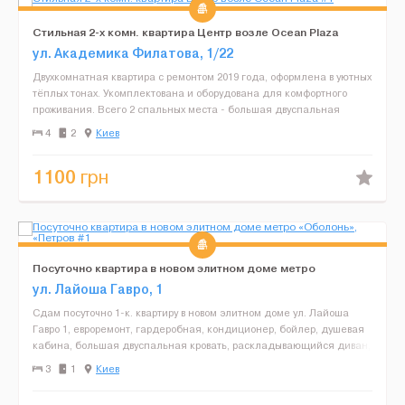
Стильная 2-х комн. квартира Центр возле Ocean Plaza
ул. Академика Филатова, 1/22
Двухкомнатная квартира с ремонтом 2019 года, оформлена в уютных
тёплых тонах. Укомплектована и оборудована для комфортного
проживания. Всего 2 спальных места - большая двуспальная
кровать с ортопедическими матрацем, дополнительно ...
4
2
Киев
1100
грн
Посуточно квартира в новом элитном доме метро
«Оболонь», «Петров
ул. Лайоша Гавро, 1
Сдам посуточно 1-к. квартиру в новом элитном доме ул. Лайоша
Гавро 1, евроремонт, гардеробная, кондиционер, бойлер, душевая
кабина, большая двуспальная кровать, раскладывающийся диван,
спутниковое TV, все необходимые кухонные и по...
3
1
Киев