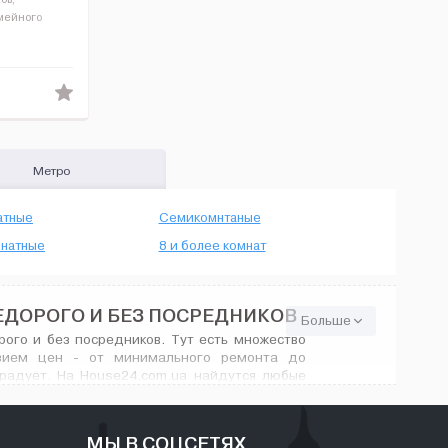
емейного
-люкс (360
алива (200 м)
Метро
атные
Семикомнтаные
натные
8 и более комнат
ЕДОРОГО И БЕЗ ПОСРЕДНИКОВ
Больше
ого и без посредников. Тут есть множество
азием цен - от минимального ремонта до
орадует. На House24.com.ua найдутся любые
МЫ В СОЦСЕТЯХ