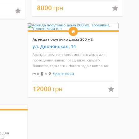
20-25 человек, гостиная...
8000
грн
Аренда посуточно дома 200 м2,
Троещина, Деснянский р-н
ул. Деснянская, 14
Аренда посуточно современного дома для
проведения ваших праздников, свадеб,
банкетов, торжеств и Нового года в компании
близких и друзей. Принимаем компании до 40
8
6
Деснянский
человек. Площадь дома 200 м2, 2 этажа,
участок 5 соток. ...
12000
грн
д для
ов,