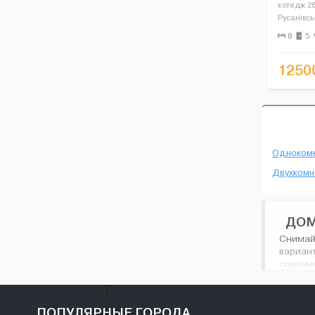
котедж 26
Русанівсь
кв.м, кух
8
5
м, більяр
вс...
1250
Одноком
Двухкомн
ДОМ
Снимай
вариан
соврем
Дома по
ПОПУЛЯРНЫЕ ГОРОДА