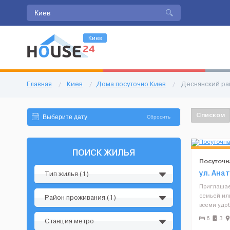
Киев
Главная
/
Киев
/
Дома посуточно Киев
/
Деснянский ра
Списком
Сбросить
ПОИСК ЖИЛЬЯ
Посуточн
месте
ул. Ана
Тип жилья (1)
Приглашае
семьей или
Район проживания (1)
всеми удоб
микроволн
6
3
Станция метро
электроча