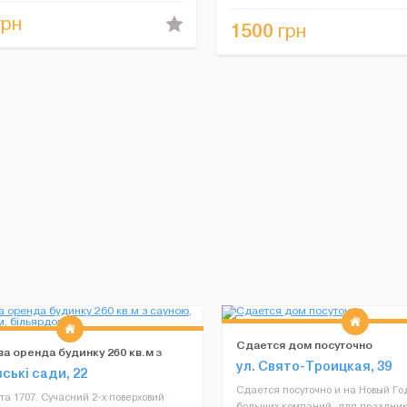
ый центр. В доме 3 комнаты отдыха
сауны до 150 градусо...
рн
1500
грн
Сдается дом посуточно
а оренда будинку 260 кв.м з
ул. Cвято-Троицкая, 39
 басейном, більярдом
ські сади, 22
Сдается посуточно и на Новый Го
та 1707. Сучасний 2-х поверховий
больших компаний, для праздник