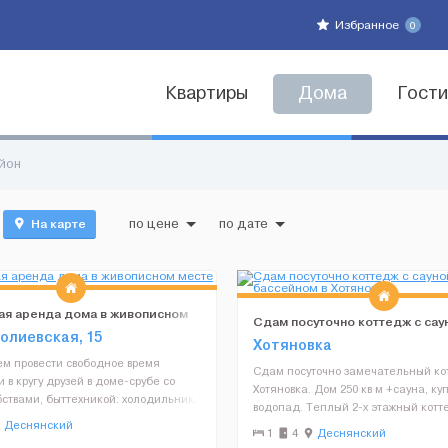
Избранное
0
Квартиры
Дома
Гост
йон
На карте
по цене
по дате
ая аренда дома в живописном
Сдам посуточно коттедж с сау
толиевская, 15
бассейном в Хотяновке
Хотяновка
м провести свободное время
Cдам посуточно замечательный кот
 в кругу друзей в доме-срубе со
Хотяновка. Дом 250 кв м +сауна, ку
ствами, быттехникой: холодильник,
водопад. Теплый 2-х этажный котте
овая печь,
Деснянский
большими витражными окнами в хв
1
4
Деснянский
йник,кондиционер, телевизор,
шикарным банным комплексом сос