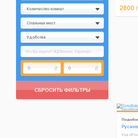
музыкальн
2800
г
и в каж...
Количество комнат
Спальных мест
Удобства
-
СБРОСИТЬ ФИЛЬТРЫ
Подобов
сауною,
Русанів
Код об'єк