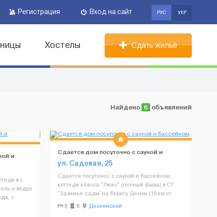
Регистрация
Вход на сайт
РУС
УКР
иницы
Хостелы
Сдать жильё
Найдено
6
объявлений
Сдается дом посуточно с сауной и
ной и
бассейном
ул. Садовая, 25
Сдается посуточно, с сауной и бассейном,
тедж в с
коттедж класса "Люкс" (полный фарш) в СТ
пель и ведро
"Зазимье-сады"на берегу Десны (10 км от
дж, с
Киева), 250 м.кв, 3 этажа, 4 раздельные
ойный лес,
8
6
Деснянский
спальни (11 спальных мест), банкетный зал на
тоящим: из