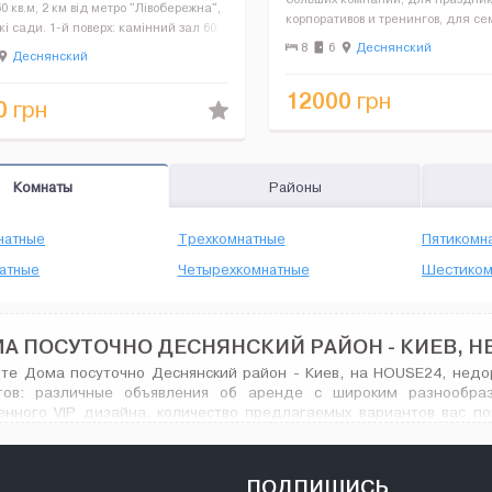
0 кв.м, 2 км від метро "Лівобережна",
корпоративов и тренингов, для с
кі сади. 1-й поверх: камінний зал 60
отдыха, современный дом класса
ня-їдальня, сауна, басейн 7,5х3,5х1,8
8
6
Деснянский
Деснянский
м2, 3 этажа) на берегу большого з
д, TV, DVD, музичний центр, караоке,
Десны в Киеве. Большая го...
12000
грн
0
грн
Комнаты
Районы
натные
Трехкомнатные
Пятикомн
атные
Четырехкомнатные
Шестиком
А ПОСУТОЧНО ДЕСНЯНСКИЙ РАЙОН - КИЕВ, Н
те Дома посуточно Деснянский район - Киев, на HOUSE24, недор
тов: различные объявления об аренде с широким разнообр
енного VIP дизайна, количество предлагаемых вариантов вас п
суточно Деснянский район в городе Киев, и не только.
ПОДПИШИСЬ