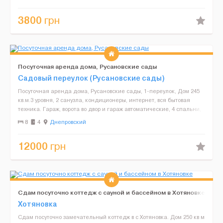
шахматы и...
3800
грн
Посуточная аренда дома, Русановские сады
Садовый переулок (Русановские сады)
Посуточная аренда дома, Русановские сады, 1-переулок, Дом 245
кв.м.3 уровня, 2 санузла, кондиционеры, интернет, вся бытовая
техника. Гараж, ворота во двор и гараж автоматические, 4 спальни,
гостиная, бильярдная, джакузи, сауна, к...
8
4
Днепровский
12000
грн
Сдам посуточно коттедж с сауной и бассейном в Хотяновке
Хотяновка
Cдам посуточно замечательный коттедж в с Хотяновка. Дом 250 кв м