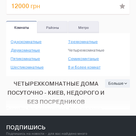
12000
грн
Комнаты
Районы
Метро
Однокомнатные
Трехкомнатные
Двухкомнатные
Четырехкомнатные
Пятикомнатные
Семикомнтаные
Шестикомнатные
8 и более комнат
ЧЕТЫРЕХКОМНАТНЫЕ ДОМА
Больше
ПОСУТОЧНО - КИЕВ, НЕДОРОГО И
БЕЗ ПОСРЕДНИКОВ
Снимайте Четырехкомнатные Дома посуточно -
Киев, на HOUSE24, недорого и без посредников.
Тут есть множество вариантов: различные
объявления об аренде с широким разнообразием
ПОДПИШИСЬ
цен - от минимального ремонта до
Подпишись на новости - для вас найдено много