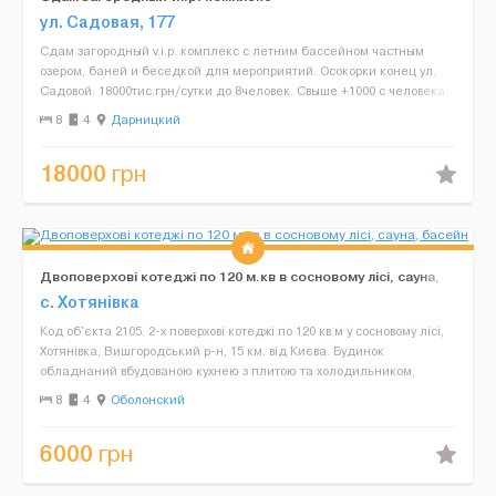
ул. Садовая, 177
Сдам загородный v.i.p. комплекс с летним бассейном частным
озером, баней и беседкой для мероприятий. Осокорки конец ул.
Садовой. 18000тис.грн/сутки до 8человек. Свыше +1000 с человека
Асфальтированный подъезд. Ухоженная территория...
8
4
Дарницкий
18000
грн
Двоповерхові котеджі по 120 м.кв в сосновому лісі, сауна,
басейн
с. Хотянівка
Код об'єкта 2105. 2-х поверхові котеджі по 120 кв.м у сосновому лісі,
Хотянівка, Вишгородський р-н, 15 км. від Києва. Будинок
обладнаний вбудованою кухнею з плитою та холодильником,
лазнею з басейном, альтанкою з мангалом, терасо...
8
4
Оболонский
6000
грн