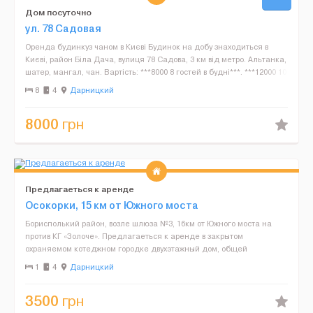
Дом посуточно
ул. 78 Садовая
Оренда будинкуз чаном в Києві Будинок на добу знаходиться в
Києві, район Біла Дача, вулиця 78 Садова, 3 км від метро. Альтанка,
шатер, мангал, чан. Вартість: ***8000 8 гостей в будні***. ***12000 10
гостей П'ятниця або неділя. ...
8
4
Дарницкий
8000
грн
Предлагаеться к аренде
Осокорки, 15 км от Южного моста
Борисполький район, возле шлюза №3, 16км от Южного моста на
против КГ «Золоче». Предлагаеться к аренде в закрытом
охраняемом котеджном городке двухэтажный дом, общей
площадью 280 м2. Участок с выходом на залив Днепра. ...
1
4
Дарницкий
3500
грн