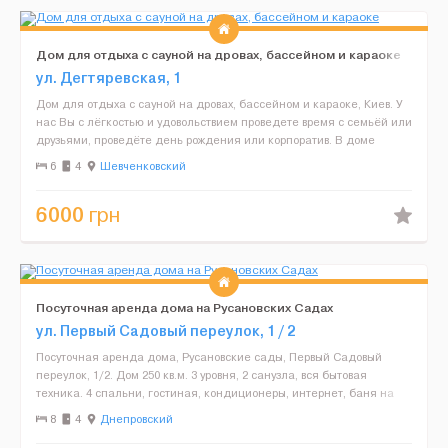
Дом для отдыха с сауной на дровах, бассейном и караоке
ул. Дегтяревская, 1
Дом для отдыха с сауной на дровах, бассейном и караоке, Киев. У
нас Вы с лёгкостью и удовольствием проведете время с семьёй или
друзьями, проведёте день рождения или корпоратив. В доме
большая гостиная, 2 спальни. Главный зал ра...
6
4
Шевченковский
6000
грн
Посуточная аренда дома на Русановских Садах
ул. Первый Садовый переулок, 1 / 2
Посуточная аренда дома, Русановские сады, Первый Садовый
переулок, 1/2. Дом 250 кв.м. 3 уровня, 2 санузла, вся бытовая
техника. 4 спальни, гостиная, кондиционеры, интернет, баня на
дровах. 6 соток, ландшафтный дизайн, беседка, ба...
8
4
Днепровский