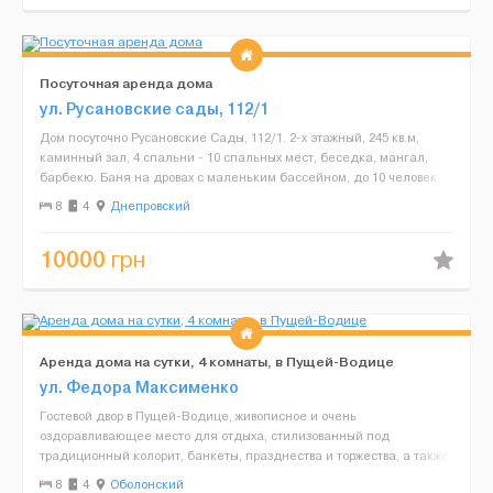
Посуточная аренда дома
ул. Русановские сады, 112/1
Дом посуточно Русановские Сады, 112/1. 2-х этажный, 245 кв.м,
каминный зал, 4 спальни - 10 спальных мест, беседка, мангал,
барбекю. Баня на дровах с маленьким бассейном, до 10 человек.
Парковка для 2-х автомобилей. От ...
8
4
Днепровский
10000
грн
Аренда дома на сутки, 4 комнаты, в Пущей-Водице
ул. Федора Максименко
Гостевой двор в Пущей-Водице, живописное и очень
оздоравливающее место для отдыха, стилизованный под
традиционный колорит, банкеты, празднества и торжества, а также
купели с травами, банька и теплый бассейн, есть бильярд
8
4
Оболонский