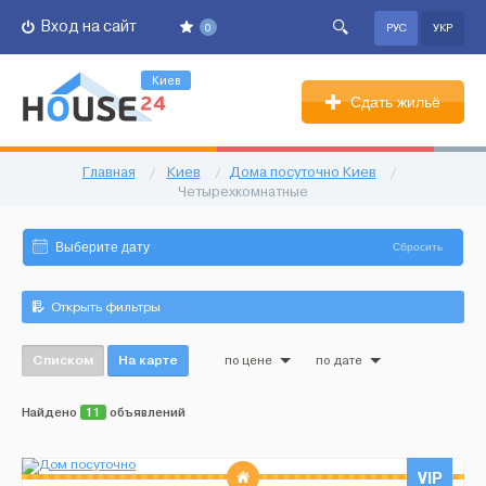
Вход на сайт
0
РУС
УКР
Киев
Сдать жильё
Главная
/
Киев
/
Дома посуточно Киев
/
Четырехкомнатные
Сбросить
Открыть фильтры
Списком
На карте
по цене
по дате
Найдено
11
объявлений
VIP