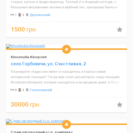
+сауна, купель и ведро водопад. Теплый 2-х этажный коттедж, с
большими витражными окнами в хвойный лес, шикарным банным
комплексом состоящим: из сауны до 150 градусо...
1
4
Деснянский
1500
грн
Kinostudia Kinopoint
село Горбовичи, ул. Счастливая, 2
Планируете отдых или ивент и находитесь в поиске новой
интересной локации? Тогда вам стоит рассмотреть нашу локацию
Kinostudia Kinopoint, которая находятся в загородном доме, в 15 км
от КП по Житомирской трассе в Горбовичах.Наша л...
8
4
Голосеевский
30000
грн
Сдам загородный v.i.p. комплекс