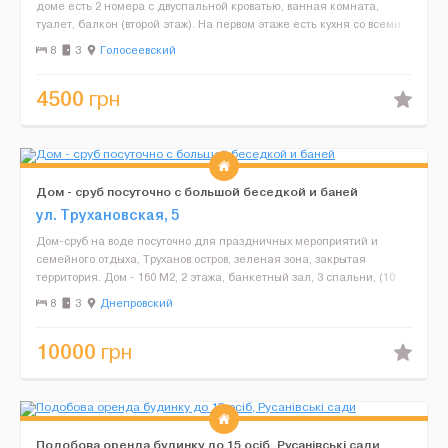
доме есть 2 номера с двуспальной кроватью, ванная комната,
туалет, балкон (второй этаж). На первом этаже есть кухня со всеми
удобствами для приготовления пищи, уютная гости...
8
3
Голосеевский
4500
грн
Дом - сруб посуточно с большой беседкой и баней
ул. Трухановская, 5
Дом-сруб на воде посуточно для праздничных мероприятий и
семейного отдыха, Труханов остров, зеленая зона, закрытая
территория. Дом - 160 М2, 2 этажа, банкетный зал, 3 спальни, (10
спальных мест). Баня на дровах с возможностью нырн...
8
3
Днепровский
10000
грн
Подобова оренда будинку до 15 осіб, Русанівські сади