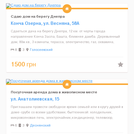
Сдаю дом на берегу Днепра
Конча Озерна, ул. Весняна, 58А
Сдаеться дача на берегу Днепра, 12 км. от черты города
направление Конча Заспа, Башта, ближняя дамба. Деревьянный
дом, 80м.кв., 3 комнаты, терасса, электричество, газ, скважина,
горячая,холодная вода, туалет душ в доме!5-8 спальны...
8
3
Голосеевский
1500
грн
Посуточная аренда дома в живописном месте
ул. Анатолиевская, 15
Приглашаем провести свободное время семьей или в кругу друзей в
доме-срубе со всеми удобствами, быттехникой: холодильник,
микроволновая печь, электрочайник,кондиционер, телевизор,
музыкальный центр. В доме 3 комнаты отдыха и в каж...
6
3
Деснянский