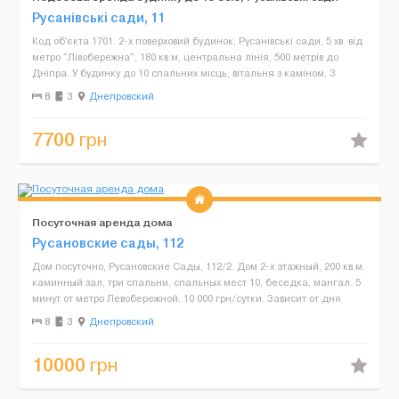
Русанівські сади, 11
Код обꞌєкта 1701. 2-х поверховий будинок, Русанівські сади, 5 хв. від
метро "Лівобережна", 180 кв.м, центральна лінія, 500 метрів до
Дніпра. У будинку до 10 спальних місць, вітальня з каміном, 3
спальні, кабінет, 2 с/вузли, кухня....
8
3
Днепровский
7700
грн
Посуточная аренда дома
Русановские сады, 112
Дом посуточно, Русановские Сады, 112/2. Дом 2-х этажный, 200 кв.м.
каминный зал, три спальни, спальных мест 10, беседка, мангал. 5
минут от метро Левобережной. 10 000 грн/сутки. Зависит от дня
недели, периода аренды и количества г...
8
3
Днепровский
10000
грн