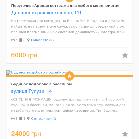
Посуточная Аренда коттеджа для любого мероприятия
Днепропетровское шоссе, 111
На территории два коттеджа, на Ваш выбор. И в одном и другом Вы
найдете: на первом этаже сауна, зал с камином, обеденный стол,
большой плазменный ТВ с системой домашнего кинотеатра, плюс
караоке. Второй этаж - два спальных номера....
6
3
Голосеевский
6000
грн
Будинок подобово з басейном
вулиця Тулузи, 14
ОСНОВНА ІНФОРМАЦІЯ. Будинок для відпочинку в лісі. Просторий
будинок із басейном, мангальною зоною та всіма зручностями для
незабутнього відпочинку компанією чи родиною. Тип будинку:
Двоповерховий. Площа: 350 м². Кількі...
8
3
Святошинский
24000
грн