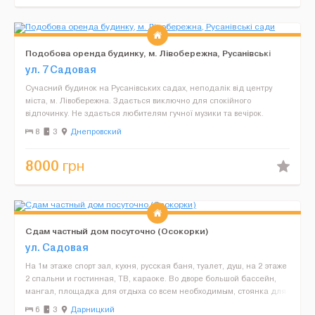
Подобова оренда будинку, м. Лівобережна, Русанівські
сади
ул. 7 Садовая
Сучасний будинок на Русанівських садах, неподалік від центру
міста, м. Лівобережна. Здається виключно для спокійного
відпочинку. Не здається любителям гучної музики та вечірок.
Простора кухня-вітальня з великим столом, в наявності...
8
3
Днепровский
8000
грн
Сдам частный дом посуточно (Осокорки)
ул. Садовая
На 1м этаже спорт зал, кухня, русская баня, туалет, душ, на 2 этаже
2 cпальни и гостинная, ТВ, караоке. Во дворе большой бассейн,
мангал, площадка для отдыха со всем необходимым, стоянка для
машин. Цена до 4-х человек 2500 грн с в...
6
3
Дарницкий