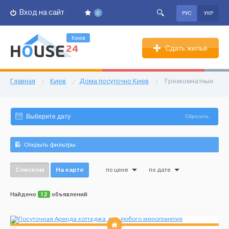
Вход на сайт
0
РУС
УКР
Киев
Сдать жильё
Главная
/
Киев
/
Дома посуточно Киев
/
Трехкомнатные
Сбросить
Открыть фильтры
Списком
На карте
по цене
по дате
Найдено
12
объявлений