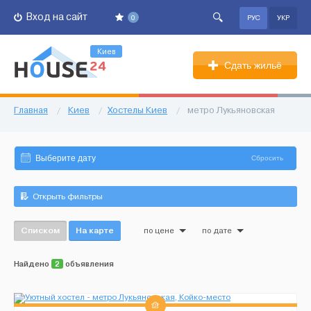
Вход на сайт
0
РУС
УКР
Киев
Сдать жильё
Главная
/
Киев
/
Хостелы Киев
/
метро Лукьяновская
Сбросить
Открыть фильтры
Списком
На карте
по цене
по дате
Найдено
2
объявления