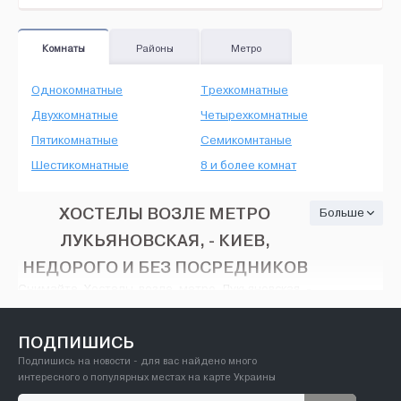
Комнаты
Районы
Метро
Однокомнатные
Трехкомнатные
Двухкомнатные
Четырехкомнатные
Пятикомнатные
Семикомнтаные
Шестикомнатные
8 и более комнат
ХОСТЕЛЫ ВОЗЛЕ МЕТРО
Больше
ЛУКЬЯНОВСКАЯ, - КИЕВ,
НЕДОРОГО И БЕЗ ПОСРЕДНИКОВ
Снимайте Хостелы возле метро Лукьяновская -
Киев, на HOUSE24, недорого и без посредников.
Тут есть множество вариантов: различные
объявления об аренде с широким разнообразием
ПОДПИШИСЬ
цен - от минимального ремонта до
Подпишись на новости - для вас найдено много
современного VIP дизайна, количество
интересного о популярных местах на карте Украины
предлагаемых вариантов вас порадует. На