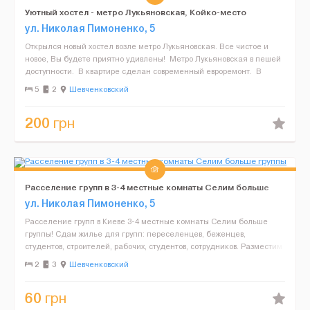
Уютный хостел - метро Лукьяновская, Койко-место
ул. Николая Пимоненко, 5
Открылся новый хостел возле метро Лукьяновская. Все чистое и
новое, Вы будете приятно удивлены! Метро Лукьяновская в пешей
доступности. В квартире сделан современный евроремонт. В
квартире всегда чистота и пор...
5
2
Шевченковский
200
грн
Расселение групп в 3-4 местные комнаты Селим больше
группы
ул. Николая Пимоненко, 5
Расселение групп в Киеве 3-4 местные комнаты Селим больше
группы! Сдам жилье для групп: переселенцев, беженцев,
студентов, строителей, рабочих, студентов, сотрудников. Разместим
любые группы людей в Киеве без комиссии и ...
2
3
Шевченковский
60
грн