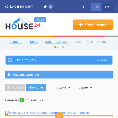
Вход на сайт
0
РУС
УКР
Киев
Сдать жильё
Главная
/
Киев
/
Хостелы Киев
/
метро Выставочный
центр
Сбросить
Открыть фильтры
Списком
На карте
по цене
по дате
Найдено
2
объявления