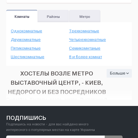
Комнаты
Районы
Метро
Однокомнатные
Трехкомнатные
Двухкомнатные
Четырехкомнатные
Пятикомнатные
Семикомнтаные
Шестикомнатные
8 и более комнат
ХОСТЕЛЫ ВОЗЛЕ МЕТРО
Больше
ВЫСТАВОЧНЫЙ ЦЕНТР, - КИЕВ,
НЕДОРОГО И БЕЗ ПОСРЕДНИКОВ
Снимайте Хостелы возле метро Выставочный
центр - Киев, на HOUSE24, недорого и без
посредников. Тут есть множество вариантов:
различные объявления об аренде с широким
ПОДПИШИСЬ
разнообразием цен - от минимального ремонта
Подпишись на новости - для вас найдено много
до современного VIP дизайна, количество
интересного о популярных местах на карте Украины
предлагаемых вариантов вас порадует. На