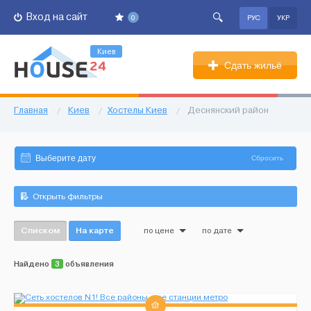
Вход на сайт
0
РУС
УКР
Киев
Сдать жильё
Главная
/
Киев
/
Хостелы Киев
/
Деснянский район
Сбросить
Открыть фильтры
Списком
На карте
по цене
по дате
Найдено
3
объявления