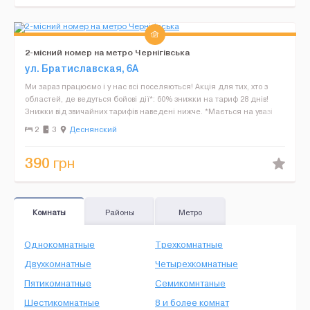
2-місний номер на метро Чернігівська
ул. Братиславская, 6А
Ми зараз працюємо і у нас всі поселяються! Акція для тих, хто з
областей, де ведуться бойові дії*: 60% знижки на тариф 28 днів!
Знижки від звичайних тарифів наведені нижче. *Мається на увазі
реєстрація в таких областях: Чернігів...
2
3
Деснянский
390
грн
Комнаты
Районы
Метро
Однокомнатные
Трехкомнатные
Двухкомнатные
Четырехкомнатные
Пятикомнатные
Семикомнтаные
Шестикомнатные
8 и более комнат