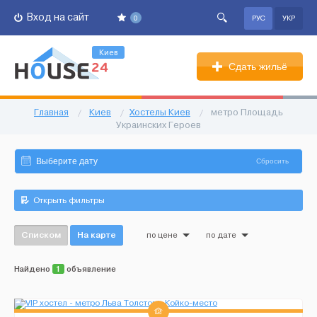
Вход на сайт
0
РУС
УКР
Киев
Сдать жильё
Главная
/
Киев
/
Хостелы Киев
/
метро Площадь
Украинских Героев
Сбросить
Открыть фильтры
Списком
На карте
по цене
по дате
Найдено
1
объявление