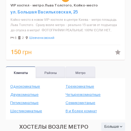
VIP хостел - метро Льва Толстого, Койко-место
ул. Большая Васильковская, 25
Койко-место в новом VIP-хостеле в центре Киева - метро площадь
Льва Толстого. Сразу возле метро - реально 15 шагов от подъезда
до спуска в метро! ФОТОГРАФИИ РЕАЛЬНЫЕ 100%! ЕСЛИ НЕТ,
БУДЕТЕ ЖИТЬ БЕСПЛАТНО ЦЕЛЫЙ МЕСЯЦ!&...
6
2
Шевченковский
150
грн
Комнаты
Районы
Метро
Однокомнатные
Трехкомнатные
Двухкомнатные
Четырехкомнатные
Пятикомнатные
Семикомнтаные
Шестикомнатные
8 и более комнат
ХОСТЕЛЫ ВОЗЛЕ МЕТРО
Больше