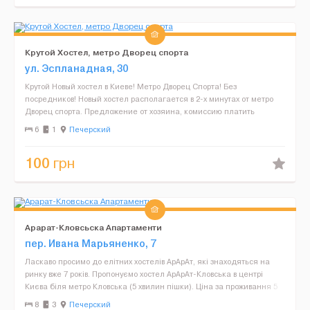
Крутой Хостел, метро Дворец спорта
ул. Эспланадная, 30
Крутой Новый хостел в Киеве! Метро Дворец Спорта! Без
посредников! Новый хостел располагается в 2-х минутах от метро
Дворец спорта. Предложение от хозяина, комиссию платить
ненужно, последний месяц оплачивать ненужно, ко...
6
1
Печерский
100
грн
Арарат-Кловсьска Апартаменти
пер. Ивана Марьяненко, 7
Ласкаво просимо до елітних хостелів АрАрАт, які знаходяться на
ринку вже 7 років. Пропонуємо хостел АрАрАт-Кловська в центрі
Києва біля метро Кловська (5 хвилин пішки). Ціна за проживання 5
місна кімната - 350 грн/добу, 1500 грн/т...
8
3
Печерский