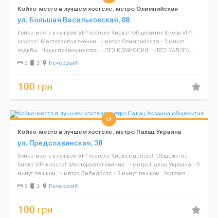
Койко-место в лучшем хостеле, метро Олимпийская -
общежитие
ул. Большая Васильковская, 88
Койко-место в лучшем VIP-хостеле Киева! Общежитие Киева VIP-
класса! Месторасположение: - метро Олимпийская - 5 минут
ходьбы. Наши преимущества: - БЕЗ КОМИССИИ! - БЕЗ ЗАЛОГА! -
Бронирование...
6
3
Печерский
100
грн
Койко-место в лучшем хостеле, метро Палац Украина
общежитие
ул. Предславинская, 38
Койко-место в лучшем VIP-хостеле Киева в центре! Общежитие
Киева VIP-класса! Месторасположение: - метро Палац Украина - 5
минут пешком; - метро Лыбедская - 8 минут пешком. Условия
проживания: - ...
6
3
Печерский
100
грн