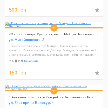
500
грн
VIP хостел - метро Крещатик, метро Майдан Незалежности
Дешево
ул. Михайловская, 2
Премиум хостел возле метро Майдан Незалежноси и метро
Крещатик. Все чистое и новое! До метро Майдан Незалежности 1
минута ходьбы (100 метров). Метро Крещатик - 5 минут пешком. На
последних трех фотографиях Вы может...
6
2
Печерский
150
грн
3-4 местные номера в любом районе Без комиссии Без
посредников
ул. Екатерины Белокур, 4