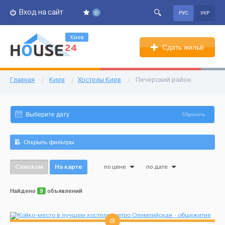
Вход на сайт
0
РУС
УКР
Киев
Сдать жильё
Главная
/
Киев
/
Хостелы Киев
/
Печерский район
Сбросить
Открыть фильтры
Списком
На карте
по цене
по дате
Найдено
9
объявлений