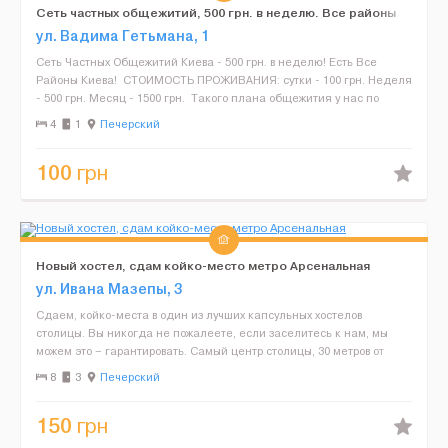
Сеть частных общежитий, 500 грн. в неделю. Все районы
ул. Вадима Гетьмана, 1
Сеть Частных Общежитий Киева - 500 грн. в неделю! Есть Все
Районы Киева! СТОИМОСТЬ ПРОЖИВАНИЯ: сутки - 100 грн. Неделя
- 500 грн. Месяц - 1500 грн. Такого плана общежития у нас по
всему Киеву! Преимущества Наш...
4
1
Печерский
100
грн
Новый хостел, сдам койко-место метро Арсенальная
ул. Ивана Мазепы, 3
Сдаем, койко-места в один из лучших капсульных хостелов
столицы. Вы никогда не пожалеете, если заселитесь к нам, мы
можем это – гарантировать. Самый центр столицы, 30 метров от
метро Арсенальная. Адрес: улица Ивана Ма...
8
3
Печерский
150
грн