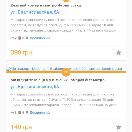
2-місний номер на метро Чернігівська
ул. Братиславская, 6А
Ми зараз працюємо і у нас всі поселяються! Акція для тих, хто з
областей, де ведуться бойові дії*: 60% знижки на тариф 28 днів!
Знижки від звичайних тарифів наведені нижче. *Мається на увазі
реєстрація в таких областях: Чернігів...
2
3
Деснянский
390
грн
Ми відкриті! Місця в 4-6-місних номерах біля метро
Чернігівська
ул. Братиславская, 6А
Ми зараз працюємо і у нас всі поселяються! Акція для тих, хто з
областей, де ведуться бойові дії*: 60% знижки на тариф 28 днів!
Знижки від звичайних тарифів наведені нижче. *Мається на увазі
реєстрація в таких областях: Чернігів...
8
4
Деснянский
140
грн