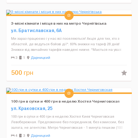
3-місні кімнати і місця в них на метро Чернігівська
ул. Братиславская, 6А
Ми зараз працюємо і у нас всі поселяються! Акція для тих, хто з
областей, де ведуться бойові дії*: 60% знижки на тариф 28 днів!
Знижки від звичайних тарифів наведені нижче. *Мається на увазі
реєстрація в таких областях: Чернігів...
3
1
Дарницкий
500
грн
100 грн в сутки и 400 грн в неделю Хостел Черниговская
ул. Краковская, 25
100 грн в сутки и 400 грн в неделю Хостел Киев Черниговская
Левобережная. Предложение без посредников, без комиссии, без
залога, не агентство. Метро Черниговская - 1 минута пешком (100
метров от метро). Метро Левобережная 15 минут...
4
3
Дарницкий