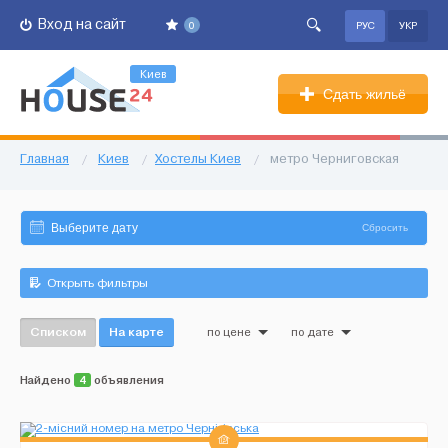
Вход на сайт
0
РУС
УКР
Киев
Сдать жильё
Главная
/
Киев
/
Хостелы Киев
/
метро Черниговская
Сбросить
Открыть фильтры
Списком
На карте
по цене
по дате
Найдено
4
объявления