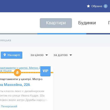
Обране
0
Квартири
Будинки
инецька
На карті
за ціною
за датою
VIP
партаменти у центрі. Метро
ародів 5хв пішки.
на Маккейна, 22А
ты класса люкс с дизайнерским
нтом на улице Ивана Кудри, 22а.
ложен возле метро Дружбы народов,
 до метро Лыбедская. Пешая
Печерський
ь к бульвару Леси Украинки, ТРЦ