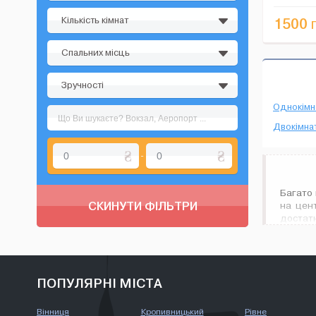
"Оушн Плаз
Кількість кімнат
1500
г
Спальних місць
Зручності
Однокімн
Двокімнат
-
Багато
СКИНУТИ ФІЛЬТРИ
на цен
достатн
Спеціал
швидко 
Перше, 
платно
ПОПУЛЯРНІ МІСТА
подобо
пошукі
Вінниця
Кропивницький
Рівне
правах 