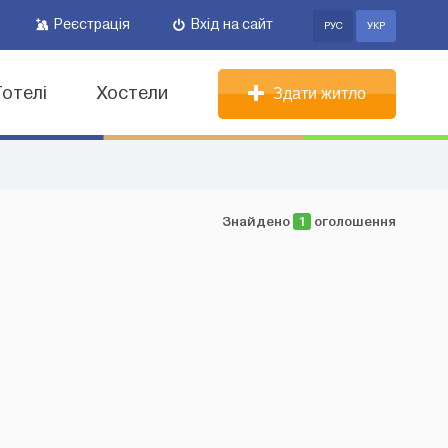
Реєстрація
Вхід на сайт
РУС
УКР
Готелі
Хостели
Здати житло
Знайдено
1
оголошення