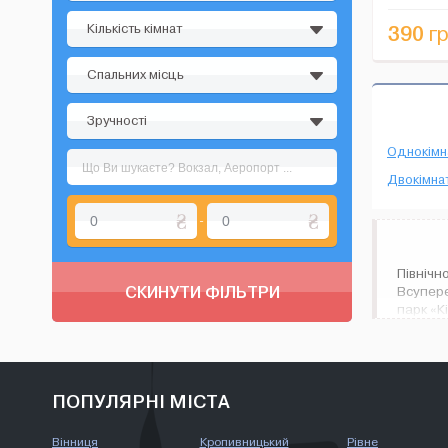
Сумськ...
Кількість кімнат
390
гр
Спальних місць
Зручності
Однокімн
Двокімнат
-
Північ
СКИНУТИ ФІЛЬТРИ
Всупере
парк «К
Наприкі
від ста
Якщо в
пишното
ПОПУЛЯРНІ МІСТА
Вінниця
Кропивницький
Рівне