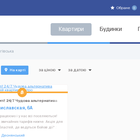
Обране
0
Квартири
Будинки
гівська
На карті
за ціною
за датою
ті! 24/7 Чудова альтернатива
ній квартирі Метро
тиславская, 6А
рацюємо і у нас всі поселяються!
 звичайних тарифів нижче. Акція для
областей, де ведуться бойові дії* :
 на тариф 28 днів!*Мається на увазі
Деснянський
 в таких областях: Чернігівська,