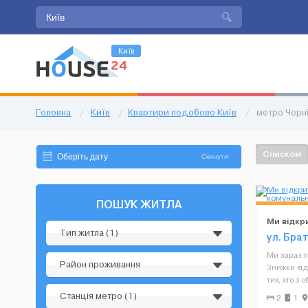
Київ
Головна
/
Київ
/
Квартири подобово Київ
/
метро Черні
Списком
Скинути
ПОШУК ЖИТЛА
Ми відкри
Тип житла (1)
комуналь
ул. Бра
Ми зараз п
Район проживання
Знижки від
тих, хто з 
60% знижки
Станція метро (1)
2
1
реєстрація