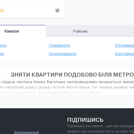
н
Кімнати
Райони
атні
Трикімнатні
П'ятикімна
ні
Чотирикімнатні
Шестикімн
ЗНЯТИ КВАРТИРИ ПОДОБОВО БІЛЯ МЕТРО 
но-східна частина Києва багатьма несправедливо вважається викл
ч загальній думці серед гостей міста-героя, тут можна знайти чи
іото», посаджений за підтримки Японської делегації.
нці травня тут розцвітають десятки справжніх сакур, завдяки яким 
нції метро Лісова до Чернігівської перетворюється на один суціл
и хочете щодня здійснювати прогулянки, насолоджуючись п
ю парку, то квартири подобово необхідно орендувати саме тут:
ПІДПИШИСЬ
Підпишись на новини - для вас знайден
Недалеко розташована приміська автостанція;
цікавого про популярні міста на карті Ук
Хмельницький