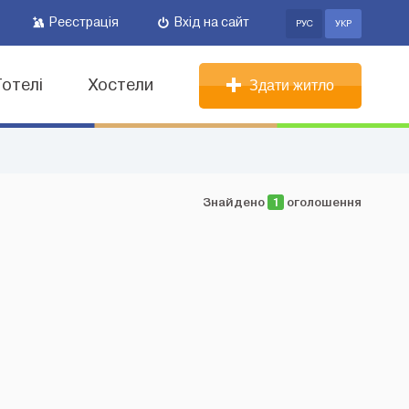
Реєстрація
Вхід на сайт
РУС
УКР
Готелі
Хостели
Здати житло
Знайдено
1
оголошення