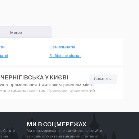
Метро
тні
Семикімнатні
атні
8 і більше кімнат
ЧЕРНІГІВСЬКА У КИЄВІ
Більше
ючно промисловим і житловим районом міста.
мало цікавих пам'яток. Приміром, знаменитий
територія
ьний сад.
риродною
МИ В СОЦМЕРЕЖАХ
о багато
Ми в соцмережах - приєднуйтесь, слідкуйте
раїни
за новими об'єктами і цікавими статтями!