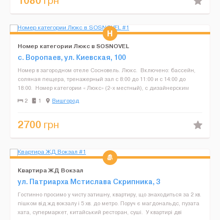
1080
грн
Номер категории Люкс в SOSNOVEL
с. Воропаев, ул. Киевская, 100
Номер в загородном отеле Сосновель. Люкс. Включено: бассейн,
соляная пещера, тренажерный зал с 8:00 до 11:00 и с 14:00 до
18:00. Номер категории « Люкс» (2-х местный), с дизайнерским
ремонтом, жилой пл...
2
1
Вишгород
2700
грн
Квартира ЖД Вокзал
ул. Патриарха Мстислава Скрипника, 3
Гостинно просимо у чисту затишну, квартиру, що знаходиться за 2 хв.
пішком від жд вокзалу і 5 хв. до метро. Поруч є магдональдс, пузата
хата, супермаркет, китайський ресторан, суші. У квартирі дві