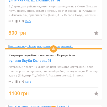
ул. Михаила Драгоманова, 14
В Дарницком районе сдается квартира посуточно в Киеве. Это дом
по ул. Драгоманова, рядом с которым расположены: ТЦ «Аладдин»
и «Пирамида», супермаркеты (Ашан, АТБ, Сильпо, Новус), магазины,
кафе, остановки,...
2
1
Київ
600
грн
Квартира подобово, посуточно, Борщагівка
вулиця Якуба Коласа, 21
Авторський проєкт, 1к квартира поблизу метро Святошино. Гарне
транспортне сполучення, спальний район, поряд виїзд на Кільцеву
дорогу (Епіцентр, ТЦ ЛАВИНА, Академмістечко). 3 поверх.
Місцезнаходження: м. Святошин, їхати 15 хв. Н...
3
1
Київ
1100
грн