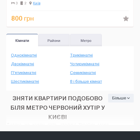
роздільні кімнати, оснащені...
3
2
Київ
800
грн
Кімнати
Райони
Метро
Однокімнатні
Трикімнатні
Двокімнатні
Чотирикімнатні
П'ятикімнатні
Семикімнатні
Шестикімнатні
8 і більше кімнат
ЗНЯТИ КВАРТИРИ ПОДОБОВО
Більше
БІЛЯ МЕТРО ЧЕРВОНИЙ ХУТІР У
КИЄВІ
Далеко не кожен гість столиці України може
заявити про себе, що йому подобається чути під
своїми вікнами натовпи людей, гул промислових