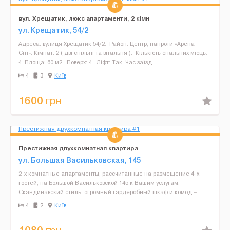
вул. Хрещатик, люкс апартаменти, 2 кімн
ул. Крещатик, 54/2
Адреса: вулиця Хрещатик 54/2. Район: Центр, напроти «Арена
Сіті». Кімнат: 2 ( дві спільні та вітальня ). Кількість спальних місць:
4. Площа: 60 м2. Поверх: 4. Ліфт: Так. Час заїзд...
4
3
Київ
1600
грн
Престижная двухкомнатная квартира
ул. Большая Васильковская, 145
2-х комнатные апартаменты, рассчитанные на размещение 4-х
гостей, на Большой Васильковской 145 к Вашим услугам.
Скандинавский стиль, огромный гардеробный шкаф и комод –
основные отличительные черты спальной комнаты, а ...
4
2
Київ