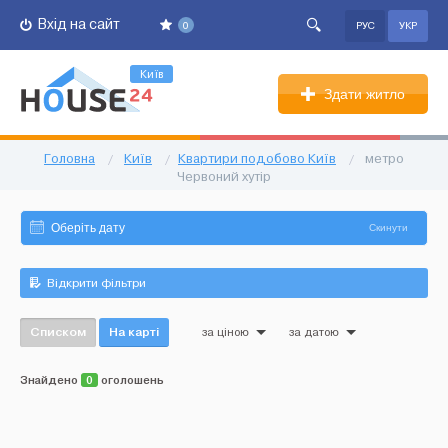
Вхід на сайт
0
РУС
УКР
Київ
Здати житло
Головна
/
Київ
/
Квартири подобово Київ
/
метро
Червоний хутір
Скинути
Відкрити фільтри
Списком
На карті
за ціною
за датою
Знайдено
0
оголошень