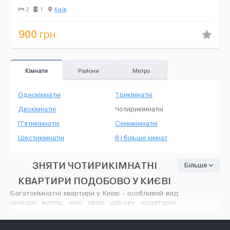
WiFi, посуда, чайник, варочная поверхность, вытяжка, хол...
2
1
Київ
900
грн
Кімнати
Райони
Метро
Однокімнатні
Трикімнатні
Двокімнатні
Чотирикімнатні
П'ятикімнатні
Семикімнатні
Шестикімнатні
8 і більше кімнат
ЗНЯТИ ЧОТИРИКІМНАТНІ
Більше
КВАРТИРИ ПОДОБОВО У КИЄВІ
Багатокімнатні квартири у Києві - особливий вид
оренди житла, має свою цільову аудиторію.
Зняти 4 кімнатну квартиру у Києві подобово
можна: