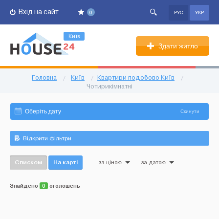
Вхід на сайт
0
РУС
УКР
Київ
Здати житло
Головна
/
Київ
/
Квартири подобово Київ
/
Чотирикімнатні
Скинути
Відкрити фільтри
Списком
На карті
за ціною
за датою
Знайдено
0
оголошень