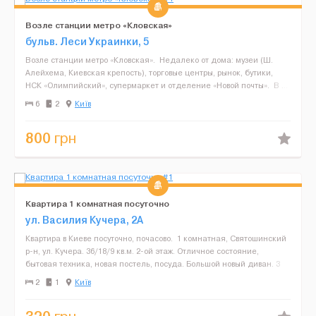
Возле станции метро «Кловская»
бульв. Леси Украинки, 5
Возле станции метро «Кловская». Недалеко от дома: музеи (Ш.
Алейхема, Киевская крепость), торговые центры, рынок, бутики,
НСК «Олимпийский», супермаркет и отделение «Новой почты». В ...
6
2
Київ
800
грн
Квартира 1 комнатная посуточно
ул. Василия Кучера, 2А
Квартира в Киеве посуточно, почасово. 1 комнатная, Святошинский
р-н, ул. Кучера. 36/18/9 кв.м. 2-ой этаж. Отличное состояние,
бытовая техника, новая постель, посуда. Большой новый диван. 3
спальных места. Интернет. Wi-Fi. Бо...
2
1
Київ