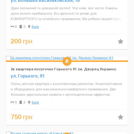
ул. Большая Васильковская, 18
Дуже затишний та домашній хостел! Усе нове, все чисте. Кожень
день вологе прибирання. Всі зручності та умови для
КОМФОРТНОГО та спокійного проживання. Ми робимо акцент саме
на спокійному проживання. Є охорона, стоїть камера ...
8
3
Київ
200
грн
2к квартира посуточно Горького 91 (м. Дворец Украина)
ул. Горького, 91
Очень уютная квартира с качественным ремонтом. Укомплектована
и оборудована для максимально комфортного проживания. Две
большие двуспальные кровати с ортопедическим эффектом,
красивый удобный диван и два кресла , шкафы для одежды,...
5
2
Київ
750
грн