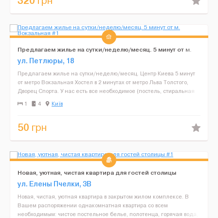
320
грн
Предлагаем жилье на сутки/неделю/месяц. 5 минут от м.
Вокзальная
ул. Петлюры, 18
Предлагаем жилье на сутки/неделю/месяц. Центр Киева 5 минут
от метро Вокзальная Хостел в 2 минутах от метро Льва Толстого,
Дворец Спорта. У нас есть все необходимое (постель, стиральная
машина, утюг, кухня, интернет, холодильник)...
1
4
Київ
50
грн
Новая, уютная, чистая квартира для гостей столицы
ул. Елены Пчелки, 3В
Новая, чистая, уютная квартира в закрытом жилом комплексе. В
Вашем распоряжении однакомнатная квартира со всем
необходимым: чистое постельное белье, полотенца, горячая вода,