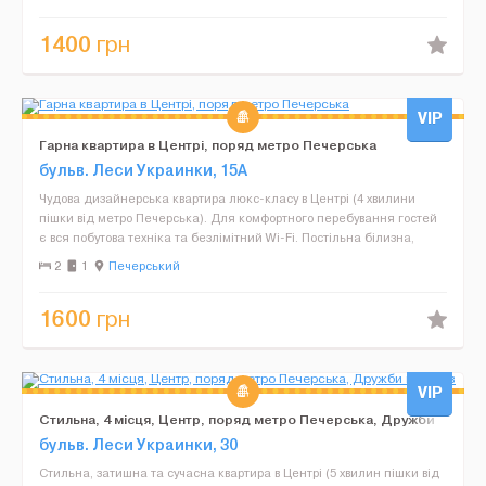
1400
грн
VIP
Гарна квартира в Центрі, поряд метро Печерська
бульв. Леси Украинки, 15А
Чудова дизайнерська квартира люкс-класу в Центрі (4 хвилини
пішки від метро Печерська). Для комфортного перебування гостей
є вся побутова техніка та безлімітний Wi-Fi. Постільна білизна,
столові прилади, і все банне приладдя додаю...
2
1
Печерський
1600
грн
VIP
Стильна, 4 місця, Центр, поряд метро Печерська, Дружби
народів
бульв. Леси Украинки, 30
Стильна, затишна та сучасна квартира в Центрі (5 хвилин пішки від