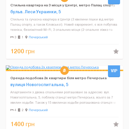
Стильна квартира на 3 місця у Центрі, метро Палац спорту
бульв. Леси Украинки, 5
Стильна та сучасна квартира в Центрі (3 хвилини пішки від метро
Палац спорту, а також Кловської). Новий євроремонт, є вся побутова
техніка, безлімітний Wi-Fi, 3 спальних місця (2-спальне ліжко та
розкладне крісло). Постільна білиз...
3
1
Печерський
1200
грн
VIP
Оренда подобова 2к квартири біля метро Печерська
вулиця Новогоспитальна, 5
Апартаменти з двома спальнями розташовані за адресою: вул.
Новогоспітальна, 5, поблизу станції метро Печерська, всього за 7
хвилин ходьби. Також у 15 хвилинах ходьби розташована станція м.
Кловська. У пішому доступі від апартамен...
4
2
Печерський
1400
грн