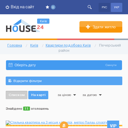
Вхід на сайт
0
РУС
УКР
Київ
Здати житло
Головна
/
Київ
/
Квартири подобово Київ
/
Печерський
район
Скинути
Відкрити фільтри
Списком
На карті
за ціною
за датою
Знайдено
11
оголошень
VIP