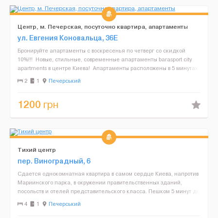
Центр, м. Печерская, посуточно квартира, апартаменты
ул. Евгения Коновальца, 36Е
Бронируйте апартаменты с воскресенья по четверг со скидкой
10%!!! Новые, стильные, современные апартаменты barasport city
apartments в центре Киева! Апартаменты расположены в 5 минутах
ходьбы от метро «Печерская...
2
1
Печерський
1200
грн
Тихий центр
пер. Виноградный, 6
Сдается однокомнатная квартира в самом сердце Киева, напротив
Мариинского парка, в окружении правительственных зданий,
посольств и отелей представительского класса. Пешком 5 минут до
Верховной Рады, администрации Президента. Кварт...
4
1
Печерський