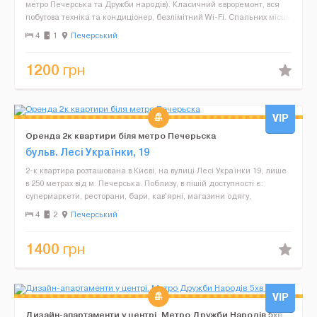
метро Печерська та Дружби народів). Класичний євроремонт, вся
побутова техніка та кондиціонер, безлімітний Wi-Fi. Спальних місць
4 (2-спальне ліжко та розкладний 2-...
4
1
Печерський
1200
грн
VIP
Оренда 2к квартири біля метро Печерьска
бульв. Лесі Українки, 19
2-к квартира розташована в Києві, на вулиці Лесі Українки 19, лише
в 250 метрах від м. Печерська. Поблизу, в пішій доступності є:
супермаркети, ресторани, бари, кав'ярні, магазини одягу,
книжковий магазин, зоомагазин і банк. У в...
4
2
Печерський
1400
грн
VIP
Дизайн-апартаменти у центрі. Метро Дружби Народів 5хв