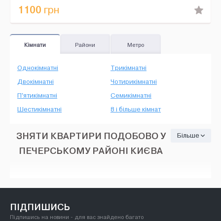
1100
грн
Кімнати
Райони
Метро
Однокімнатні
Трикімнатні
Двокімнатні
Чотирикімнатні
П'ятикімнатні
Семикімнатні
Шестикімнатні
8 і більше кімнат
ЗНЯТИ КВАРТИРИ ПОДОБОВО У
Більше
ПЕЧЕРСЬКОМУ РАЙОНІ КИЄВА
ПІДПИШИСЬ
Підпишись на новини - для вас знайдено багато