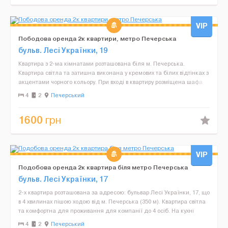
VIP
Пободова оренда 2к квартири, метро Печерська
бульв. Лесі Українки, 19
Квартира з 2-ма кімнатами розташована біля м. Печерська.
Квартира світла та затишна виконана у кремових та білих відтінках з
акцентами чорного кольору. При вході в квартиру розміщена шафа
для верхнього одягу, тумбочка та комод і...
4
2
Печерський
1600
грн
VIP
Подобова оренда 2к квартира біля метро Печерська
бульв. Лесі Українки, 17
2-х квартира розташована за адресою: бульвар Лесі Українки, 17, що
в 4 хвилинах пішою ходою від м. Печерська (350 м). Квартира світла
та комфортна для проживання для компанії до 4 осіб. На кухні
розміщена: газова плита, витяжка,...
4
2
Печерський