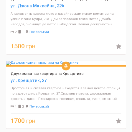
пішки.
ул. Джона Маккейна, 22А
Апартаменты класса люкс с дизайнерским новым ремонтом на
улице Ивана Кудри, 22а. Дом расположен возле метро Дружбы
народов, 5-7 минут до метро Лыбедская. Пешая доступность к
бульвару Леси Украинки, ТРЦ "Оушн Плаза". Новая дорогая...
2
1
Печерський
1500
грн
Двухкомнатная квартира на Крещатике
ул. Крещатик, 27
Просторная и светлая квартира находится в самом центре столицы
по адресу улица Крещатик, 27.Спальные места: двуспальная
кровать и диван. Планировка: гостиная, спальня, кухня, смежный
санузел.Бытовая техника: кондиционер, телевизор...
4
2
Печерський
1700
грн