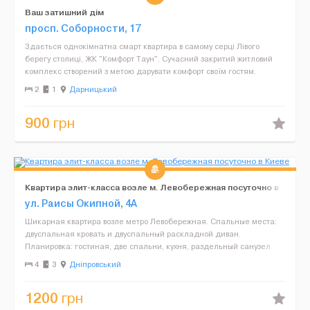
Ваш затишний дім
просп. Соборности, 17
Здається однокімнатна смарт квартира в самому серці Лівого
берегу столиці, ЖК "Комфорт Таун". Сучасний закритий житловий
комплекс створений з метою дарувати комфорт своїм гостям.
Велика територія доглянута, зелена та безпечна. Зат...
2
1
Дарницький
900
грн
Квартира элит-класса возле м. Левобережная посуточно в
Киеве
ул. Раисы Окипной, 4А
Шикарная квартира возле метро Левобережная. Спальные места:
двуспальная кровать и двуспальный раскладной диван.
Планировка: гостиная, две спальни, кухня, раздельный санузел
(угловая ванна и душевая кабина) Бытовая техника: кондиц...
4
3
Дніпровський
1200
грн