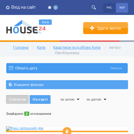
Вхід на сайт
0
РУС
УКР
Київ
Здати житло
Головна
/
Київ
/
Квартири подобово Київ
/
метро
Лівобережна
Скинути
Відкрити фільтри
Списком
На карті
за ціною
за датою
Знайдено
2
оголошення